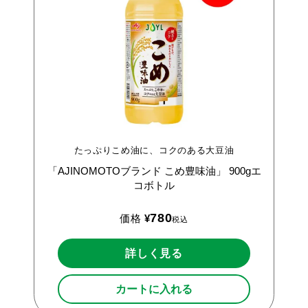
たっぷりこめ油に、コクのある大豆油
「AJINOMOTOブランド
こめ豊味油」
900gエ
コボトル
780
価格
¥
税込
詳しく見る
カートに入れる