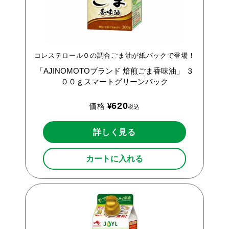
コレステロール０の調合ごま油が紙パックで登場！
「AJINOMOTOブランド
焙煎ごま香味油」
３
００ｇスマートグリーンパック
620
価格
¥
税込
詳しく見る
カートに入れる