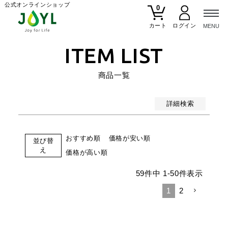
公式オンラインショップ
0
おすすめ順
カート
価格が安い順
ITEM LIST
価格が高い順
商品一覧
検索
詳細検索
おすすめ順
価格が安い順
並び替
え
価格が高い順
59
件中
1
-
50
件表示
1
2