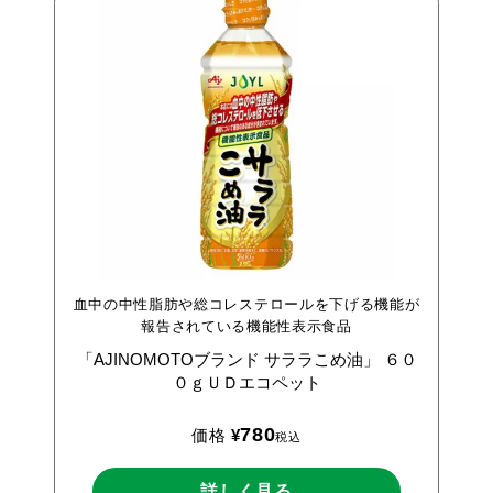
血中の中性脂肪や総コレステロールを下げる機能が
報告されている機能性表示食品
「AJINOMOTOブランド
サララこめ油」
６０
０ｇＵＤエコペット
780
価格
¥
税込
詳しく見る