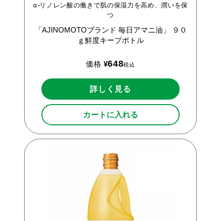
α-リノレン酸の働きで肌の保湿力を高め、潤いを保
つ
「AJINOMOTOブランド
毎日アマニ油」
９０
ｇ鮮度キープボトル
648
価格
¥
税込
詳しく見る
カートに入れる