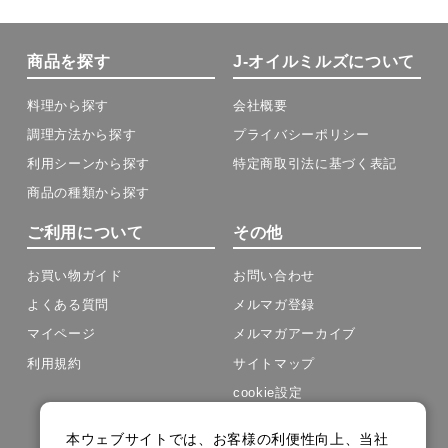
商品を探す
J-オイルミルズについて
料理から探す
会社概要
調理方法から探す
プライバシーポリシー
利用シーンから探す
特定商取引法に基づく表記
商品の種類から探す
ご利用について
その他
お買い物ガイド
お問い合わせ
よくある質問
メルマガ登録
マイページ
メルマガアーカイブ
利用規約
サイトマップ
cookie設定
本ウェブサイトでは、お客様の利便性向上、当社
Copyright(C) J-OIL MILLS .All Rights Reserved.