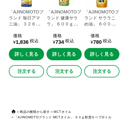
「AJINOMOTOブ
「AJINOMOTOブ
「AJINOMOTOブ
ランド
毎日アマ
ランド
健康サラ
ランド
サララこ
ニ油」
３２６ｇ
ラ」
６００ｇＵ
め油」
６００ｇ
鮮度キープボトル
Ｄエコペット
ＵＤエコペット
価格
価格
価格
税込
税込
税込
1,836
734
780
¥
¥
¥
詳しく見る
詳しく見る
詳しく見る
注文する
注文する
注文する
商品の種類から探す
MCTオイル
「AJINOMOTOブランド MCTオイル」 ９０ｇ鮮度キープボトル