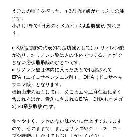
えごまの種子を搾った、n-3系脂肪酸がたっぷりの油
です。
小さじ1杯で1日分のオメガ3(n-3系脂肪酸)が摂れま
す。
n-3系脂肪酸の代表的な脂肪酸としてはα-リノレン酸
があり、α-リノレン酸は人の体内でつくることがで
きない必須脂肪酸のひとつです。
α-リノレン酸は体内に入ったあとで代謝されて
EPA（エイコサペンタエン酸）、DHA（ドコサヘキ
サエン酸）となります。
植物由来の油としては、えごま油や亜麻仁油に多く
含まれるほか、青魚に含まれるEPA、DHAもオメガ
3(n-3系脂肪酸)です。
食べやすく、クセのない味わいに仕上げております
ので、そのままで、またはサラダやジュース、スー
プや味噌汁にかけてお召し上がりください。