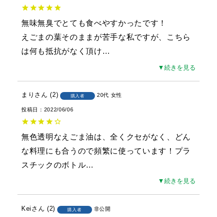
無味無臭でとても食べやすかったです！

えごまの葉そのままが苦手な私ですが、こちら
は何も抵抗がなく頂け
…
▼続きを見る
まり
2
20代
女性
購入者
投稿日
2022/06/06
無色透明なえごま油は、全くクセがなく、どん
な料理にも合うので頻繁に使っています！プラ
スチックのボトル
…
▼続きを見る
Kei
2
非公開
購入者