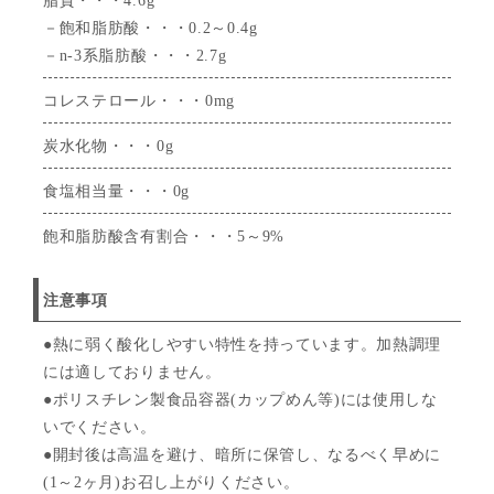
脂質・・・4.6g
－飽和脂肪酸・・・0.2～0.4g
－n-3系脂肪酸・・・2.7g
コレステロール・・・0mg
炭水化物・・・0g
食塩相当量・・・0g
飽和脂肪酸含有割合・・・5～9%
注意事項
●熱に弱く酸化しやすい特性を持っています。加熱調理
には適しておりません。
●ポリスチレン製食品容器(カップめん等)には使用しな
いでください。
●開封後は高温を避け、暗所に保管し、なるべく早めに
(1～2ヶ月)お召し上がりください。