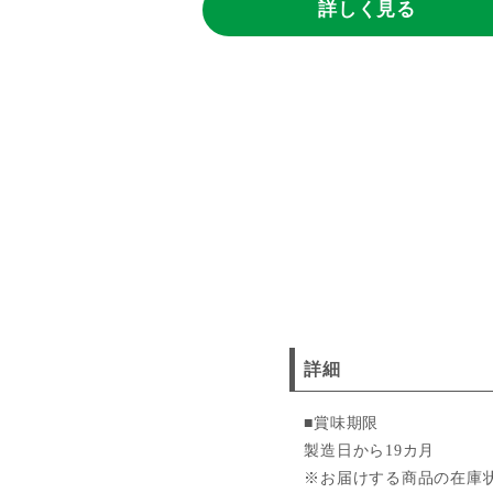
く見る
詳しく見る
詳細
■賞味期限
製造日から19カ月
※お届けする商品の在庫