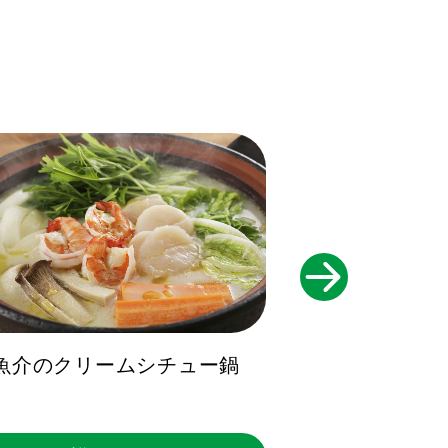
魚介のクリームシチュー鍋
サーモンとチ
ブオ