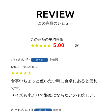
REVIEW
この商品のレビュー
5.00
2
chie
4
非公開
購入者
投稿日
2025/11/12
食事中ちょっと使いたい時に食卓にあると便利
です。

サイズも小ぶりで邪魔にならないのも嬉しい。
さとち
1
非公開
購入者