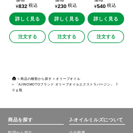
ン
FRUTIA
PREM
税込
税込
税込
832
230
540
IUM」
１８０ｇ瓶
¥
¥
¥
詳しく見る
詳しく見る
詳しく見る
注文する
注文する
注文する
商品の種類から探す
オリーブオイル
「AJINOMOTOブランド オリーブオイルエクストラバージン」 ７
０ｇ瓶
商品を探す
J-オイルミルズについて
料理から探す
会社概要