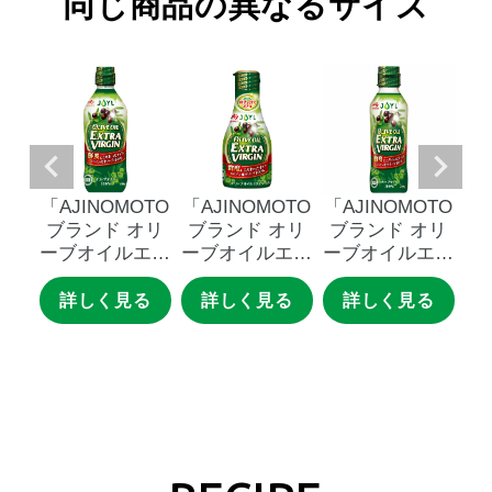
同じ商品の異なるサイズ
OTO
「AJINOMOTO
「AJINOMOTO
「AJINOMOTO
「A
オリ
ブランド
オリ
ブランド
オリ
ブランド
オリ
ブ
エク
ーブオイルエク
ーブオイルエク
ーブオイルエク
ー
ージ
ストラバージ
ストラバージ
ストラバージ
６ｇ
ン」
４００ｇ
ン」
１５０ｇ
ン」
２００ｇ
る
詳しく見る
詳しく見る
詳しく見る
ボト
瓶
鮮度キープボト
瓶
鮮
ル