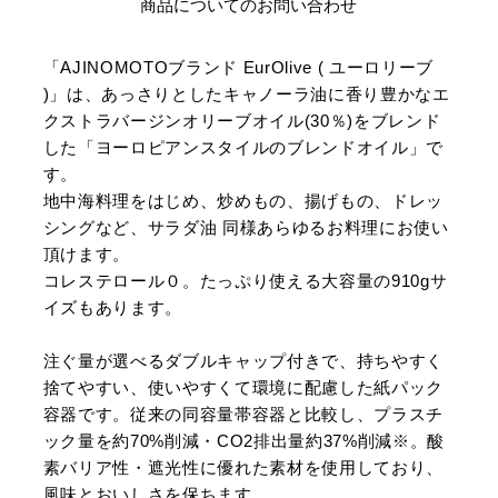
商品についてのお問い合わせ
「AJINOMOTOブランド EurOlive ( ユーロリーブ
)」は、あっさりとしたキャノーラ油に香り豊かなエ
クストラバージンオリーブオイル(30％)をブレンド
した「ヨーロピアンスタイルのブレンドオイル」で
す。
地中海料理をはじめ、炒めもの、揚げもの、ドレッ
シングなど、サラダ油 同様あらゆるお料理にお使い
頂けます。
コレステロール０。たっぷり使える大容量の910gサ
イズもあります。
注ぐ量が選べるダブルキャップ付きで、持ちやすく
捨てやすい、使いやすくて環境に配慮した紙パック
容器です。従来の同容量帯容器と比較し、プラスチ
ック量を約70%削減・CO2排出量約37%削減※。酸
素バリア性・遮光性に優れた素材を使用しており、
風味とおいしさを保ちます。