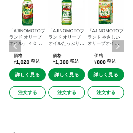
Oブ
「AJINOMOTOブ
「AJINOMOTOブ
「AJINOMOTOブ
「F
ブ
ランド
オリーブ
ランド
オリーブ
ランド
やさしい
オ
０
オイル」
４００
オイルたっぷりク
オリーブオイ
７
ｇ瓶
ッキングオイル」
ル」
３００ｇス
ペ
価格
価格
価格
６００ｇＵＤエコ
マートグリーンパ
税込
税込
税込
1,020
1,300
800
ペット
ック
¥
¥
¥
る
詳しく見る
詳しく見る
詳しく見る
注文する
注文する
注文する