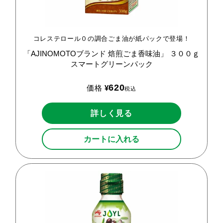
コレステロール０の調合ごま油が紙パックで登場！
「AJINOMOTOブランド
焙煎ごま香味油」
３００ｇ
スマートグリーンパック
620
価格
¥
税込
詳しく見る
カートに入れる