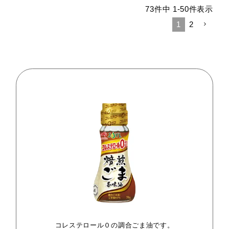
73
件中
1
-
50
件表示
1
2
コレステロール０の調合ごま油です。