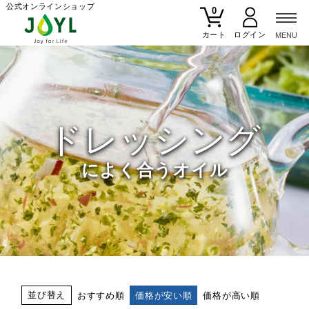
公式オンラインショップ
0
カート
ドレッシング
によく合うオイル
並び替え
おすすめ順
価格が安い順
価格が高い順