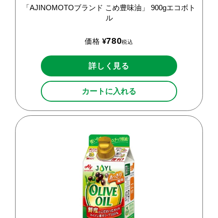
「AJINOMOTOブランド
こめ豊味油」
900gエコボト
ル
780
価格
¥
税込
詳しく見る
カートに入れる