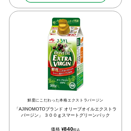
鮮度にこだわった本格エクストラバージン
「AJINOMOTOブランド
オリーブオイルエクストラ
バージン」
３００ｇスマートグリーンパック
840
価格
¥
税込