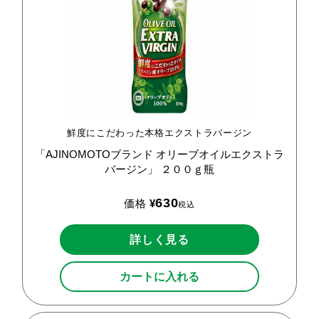
鮮度にこだわった本格エクストラバージン
「AJINOMOTOブランド
オリーブオイルエクストラ
バージン」
２００ｇ瓶
630
価格
¥
税込
詳しく見る
カートに入れる