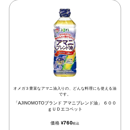
オメガ３豊富なアマニ油入りの、どんな料理にも使える油
です。
「AJINOMOTOブランド
アマニブレンド油」
６００
ｇＵＤエコペット
760
価格
¥
税込