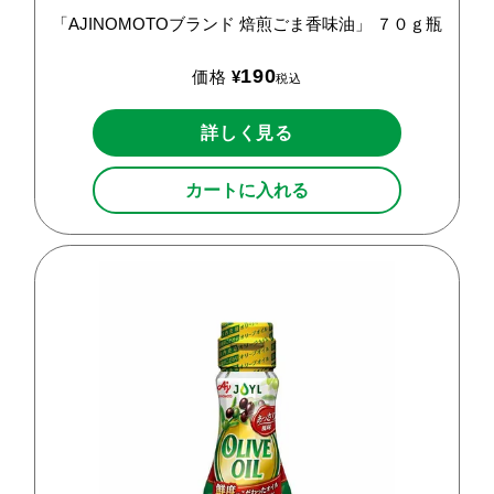
「AJINOMOTOブランド
焙煎ごま香味油」
７０ｇ瓶
190
価格
¥
税込
詳しく見る
カートに入れる