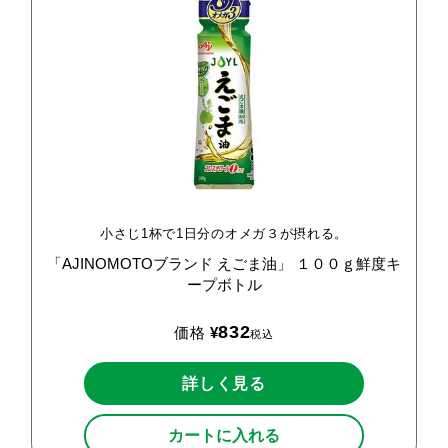
小さじ1杯で1日分のオメガ３が摂れる。
「AJINOMOTOブランド
えごま油」
１００ｇ鮮度キ
ープボトル
832
価格
¥
税込
詳しく見る
カートに入れる