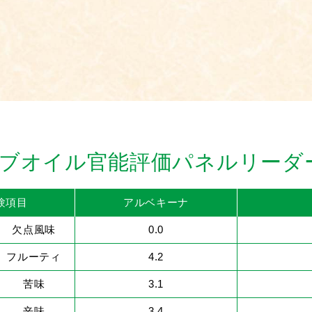
リーブオイル官能評価パネルリーダ
験項目
アルベキーナ
欠点風味
0.0
フルーティ
4.2
苦味
3.1
辛味
3.4