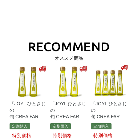
オススメ商品
「JOYL
ひとさじ
「JOYL
ひとさじ
「JOYL
ひとさじ
の
の
の
旬
CREA
FARM」
旬
CREA
FARM」
旬
CREA
FARM」
コロネイキ種
92
アルベキーナ
アルベキーナ
定期購入
定期購入
定期購入
ｇ瓶×2本
種
92ｇ瓶×2本
種
92ｇ瓶×2本、
価格
価格
価格
コロネイキ種
92