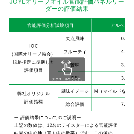
JOYLオリーブオイル官能評価パネルリー
ダーの評価結果
官能評価分析試験項目
アルベキー
欠点風味
0.0
IOC
フルーティ
4.2
(国際オリーブ協会）
規格指定に準拠した
苦味
3.1
評価項目
辛味
3.4
スクロールできます。
風味イメージ
M（マイルドな優
弊社オリジナル
評価指標
総合評価
7.0
ー 評価結果についてのご説明ー
上記の数値は、12名のテイスターによる官能評価
結果の中心地（真ん中の数字）です。この値の