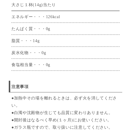
大さじ１杯(14g)当たり
エネルギー・・・126kcal
たんぱく質・・・0g
脂質・・・14g
炭水化物・・・0g
食塩相当量・・・0g
注意事項
●加熱中その場を離れるときは、必ず火を消してくださ
い。
●白濁や沈殿物が生じても品質に変わりありません。
●開封後はなるべく早め(１ヶ月)にお使いください。
●ガラス瓶ですので、取り扱いに注意してください。