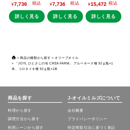
税込
税込
税込
7,736
7,736
15,472
ｇ瓶×2本
¥
¥
¥
詳しく見る
詳しく見る
詳しく見る
商品の種類から探す
オリーブオイル
「JOYL ひとさじの旬 CREA FARM」 アルベキーナ種 92ｇ瓶×1
本、コロネイキ種 92ｇ瓶×1本
商品を探す
J-オイルミルズについて
料理から探す
会社概要
調理方法から探す
プライバシーポリシー
利用シーンから探す
特定商取引法に基づく表記