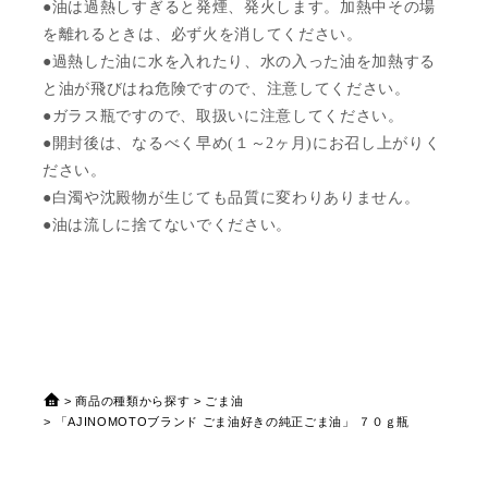
●油は過熱しすぎると発煙、発火します。加熱中その場
を離れるときは、必ず火を消してください。
●過熱した油に水を入れたり、水の入った油を加熱する
と油が飛びはね危険ですので、注意してください。
●ガラス瓶ですので、取扱いに注意してください。
●開封後は、なるべく早め(１～2ヶ月)にお召し上がりく
ださい。
●白濁や沈殿物が生じても品質に変わりありません。
●油は流しに捨てないでください。
商品の種類から探す
ごま油
「AJINOMOTOブランド ごま油好きの純正ごま油」 ７０ｇ瓶