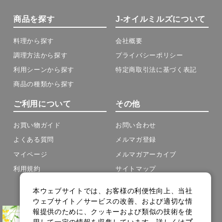
商品を探す
J-オイルミルズについて
料理から探す
会社概要
調理方法から探す
プライバシーポリシー
利用シーンから探す
特定商取引法に基づく表記
商品の種類から探す
ご利用について
その他
お買い物ガイド
お問い合わせ
よくある質問
メルマガ登録
マイページ
メルマガアーカイブ
利用規約
サイトマップ
cookie設定
本ウェブサイトでは、お客様の利便性向上、当社
ウェブサイト／サービスの改善、および適切な情
Copyright(C) J-OIL MILLS .All Rights Reserved.
報提供のために、クッキーおよび類似の技術を使
用して一定の情報を収集しています。詳しくは
プ