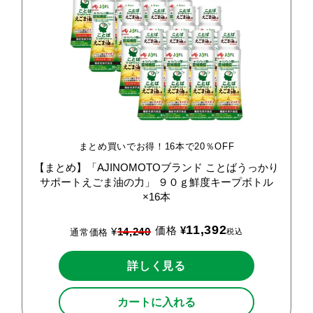
まとめ買いでお得！16本で20％OFF
【まとめ】「AJINOMOTOブランド
ことばうっかり
サポートえごま油の力」
９０ｇ鮮度キープボトル
×16本
11,392
価格
¥
¥
14,240
税込
通常価格
詳しく見る
カートに入れる