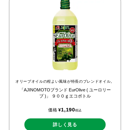
オリーブオイルの程よい風味が特長のブレンドオイル。
「AJINOMOTOブランド
EurOlive
(
ユーロリー
ブ
)」
９００ｇエコボトル
1,190
価格
¥
税込
詳しく見る