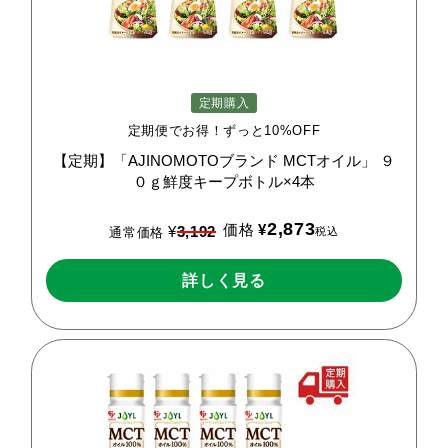
定期購入
定期便でお得！ずっと10%OFF
【定期】「AJINOMOTOブランド
MCTオイル」
９
０ｇ鮮度キープボトル×4本
2,873
価格
¥
¥
3,192
税込
通常価格
詳しく見る