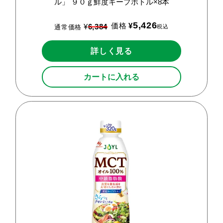
ル」
９０ｇ鮮度キープボトル×8本
5,426
価格
¥
¥
6,384
税込
通常価格
詳しく見る
カートに入れる