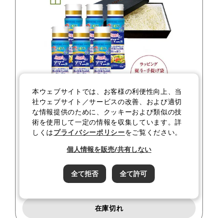
本ウェブサイトでは、お客様の利便性向上、当
社ウェブサイト／サービスの改善、および適切
ギフトセットでお得！5％OFF
な情報提供のために、クッキーおよび類似の技
術を使用して一定の情報を収集しています。詳
「AJINOMOTOブランド
毎日アマニ油」
９０ｇ鮮度
しくは
プライバシーポリシー
をご覧ください。
キープボトル×6本
ギフトセット
個人情報を販売/共有しない
4,024
価格
¥
¥
4,218
税込
通常価格
全て拒否
全て許可
詳しく見る
在庫切れ