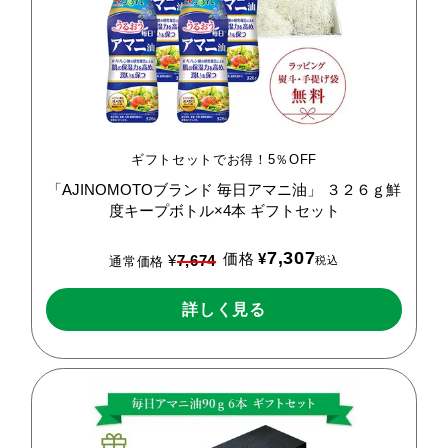
ギフトセットでお得！5％OFF
「AJINOMOTOブランド
毎日アマニ油」
３２６ｇ鮮
度キープボトル×4本
ギフトセット
7,307
価格
¥
¥
7,674
税込
通常価格
詳しく見る