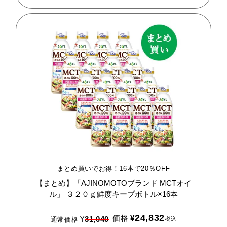
まとめ買いでお得！16本で20％OFF
【まとめ】「AJINOMOTOブランド
MCTオイ
ル」
３２０ｇ鮮度キープボトル×16本
24,832
価格
¥
¥
31,040
税込
通常価格