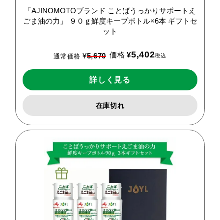
「AJINOMOTOブランド
ことばうっかりサポートえ
ごま油の力」
９０ｇ鮮度キープボトル×6本
ギフトセ
ット
5,402
価格
¥
¥
5,670
税込
通常価格
詳しく見る
在庫切れ