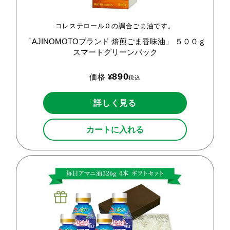
コレステロール０の調合ごま油です。
「AJINOMOTOブランド
焙煎ごま香味油」
５００ｇ
スマートグリーンパック
890
価格
¥
税込
詳しく見る
カートに入れる