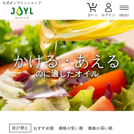
公式オンラインショップ
0
カート
かける・あえる
のに適したオイル
並び替え
おすすめ順
価格が安い順
価格が高い順