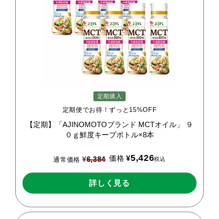
定期購入
定期便でお得！ずっと15%OFF
【定期】「AJINOMOTOブランド
MCTオイル」
９
０ｇ鮮度キープボトル×8本
5,426
価格
¥
¥
6,384
税込
通常価格
詳しく見る