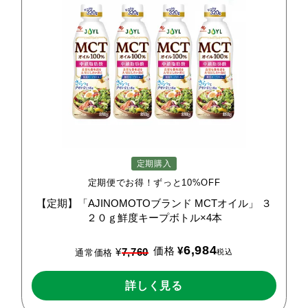
定期購入
定期便でお得！ずっと10%OFF
【定期】「AJINOMOTOブランド
MCTオイル」
３
２０ｇ鮮度キープボトル×4本
6,984
価格
¥
¥
7,760
税込
通常価格
詳しく見る