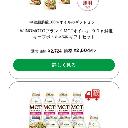
中鎖脂肪酸100％オイルのギフトセット
「AJINOMOTOブランド
MCTオイル」
９０ｇ鮮度
キープボトル×3本
ギフトセット
2,604
価格
¥
¥
2,724
税込
通常価格
詳しく見る