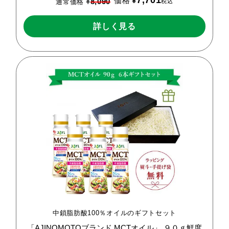
7,701
価格
¥
¥
8,090
税込
通常価格
詳しく見る
中鎖脂肪酸100％オイルのギフトセット
「AJINOMOTOブランド
MCTオイル」
９０ｇ鮮度