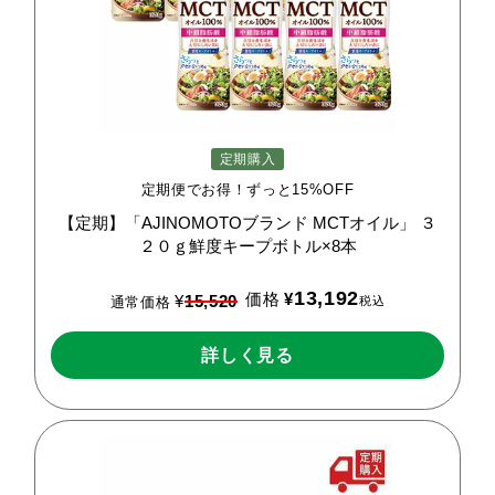
定期購入
定期便でお得！ずっと15%OFF
【定期】「AJINOMOTOブランド
MCTオイル」
３
２０ｇ鮮度キープボトル×8本
13,192
価格
¥
¥
15,520
税込
通常価格
詳しく見る