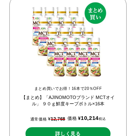
まとめ買いでお得！16本で20％OFF
【まとめ】「AJINOMOTOブランド
MCTオイ
ル」
９０ｇ鮮度キープボトル×16本
10,214
価格
¥
¥
12,768
税込
通常価格
詳しく見る