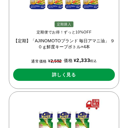
定期購入
定期便でお得！ずっと10%OFF
【定期】「AJINOMOTOブランド
毎日アマニ油」
９
０ｇ鮮度キープボトル×4本
2,333
価格
¥
¥
2,592
税込
通常価格
詳しく見る