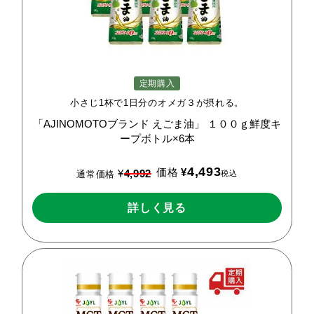
定期購入
小さじ1杯で1日分のオメガ３が摂れる。
「AJINOMOTOブランド
えごま油」
１００ｇ鮮度キ
ープボトル×6本
4,493
価格
¥
¥
4,992
税込
通常価格
詳しく見る