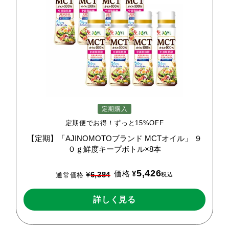
定期購入
定期便でお得！ずっと15%OFF
【定期】「AJINOMOTOブランド
MCTオイル」
９
０ｇ鮮度キープボトル×8本
5,426
価格
¥
¥
6,384
税込
通常価格
詳しく見る