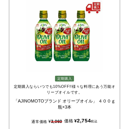
定期購入
定期購入ならいつでも10%OFF!!様々な料理にあう万能オ
リーブオイルです。
「AJINOMOTOブランド
オリーブオイル」
４００ｇ
瓶×3本
2,754
価格
¥
¥
3,060
税込
通常価格