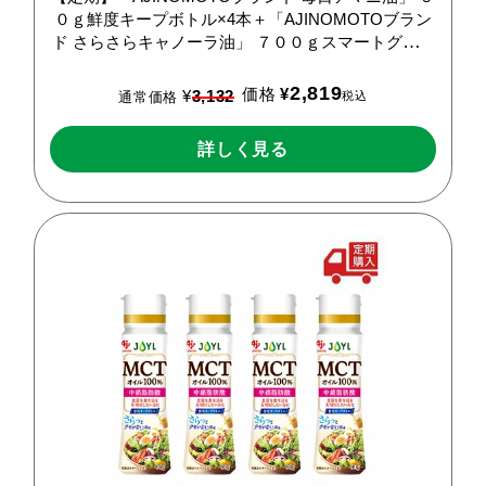
０ｇ鮮度キープボトル×4本＋「AJINOMOTOブラン
ド
さらさらキャノーラ油」
７００ｇスマートグリー
ンパック×1本
2,819
価格
¥
¥
3,132
税込
通常価格
詳しく見る