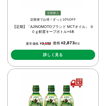
定期購入
定期便でお得！ずっと10%OFF
【定期】「AJINOMOTOブランド
MCTオイル」
９
０ｇ鮮度キープボトル×4本
2,873
価格
¥
¥
3,192
税込
通常価格
詳しく見る