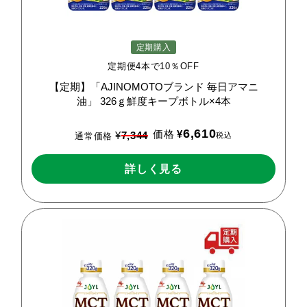
定期購入
定期便4本で10％OFF
【定期】「AJINOMOTOブランド
毎日アマニ
油」
326ｇ鮮度キープボトル×4本
6,610
価格
¥
¥
7,344
税込
通常価格
詳しく見る