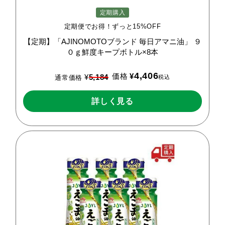
定期購入
定期便でお得！ずっと15%OFF
【定期】「AJINOMOTOブランド
毎日アマニ油」
９
０ｇ鮮度キープボトル×8本
4,406
価格
¥
¥
5,184
税込
通常価格
詳しく見る