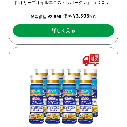
ド
オリーブオイルエクストラバージン」
５００ｇス
マートグリーンパック1本
3,595
価格
¥
¥
3,996
税込
通常価格
詳しく見る