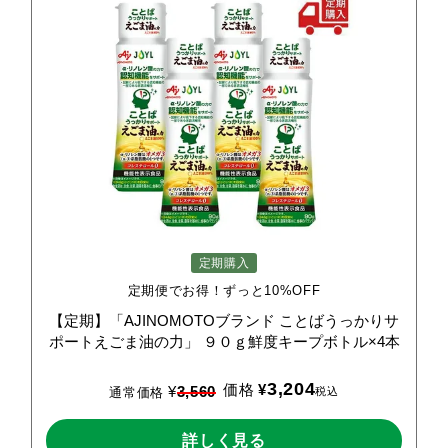
定期購入
定期便でお得！ずっと10%OFF
【定期】「AJINOMOTOブランド
ことばうっかりサ
ポートえごま油の力」
９０ｇ鮮度キープボトル×4本
3,204
価格
¥
¥
3,560
税込
通常価格
詳しく見る