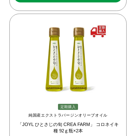
定期購入
純国産エクストラバージンオリーブオイル
「JOYL
ひとさじの旬
CREA
FARM」
コロネイキ
種
92ｇ瓶×2本