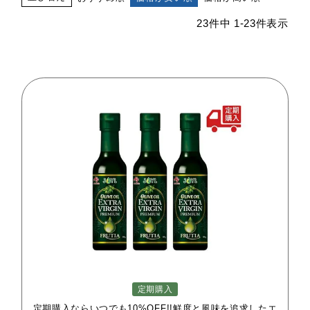
23
件中
1
-
23
件表示
定期購入
定期購入ならいつでも10%OFF!!鮮度と風味を追求したエ