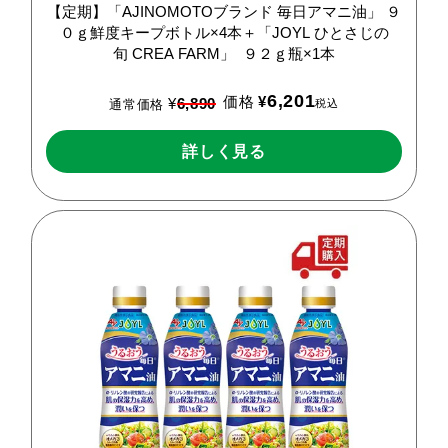
【定期】「AJINOMOTOブランド
毎日アマニ油」
９
０ｇ鮮度キープボトル×4本＋「JOYL
ひとさじの
旬
CREA
FARM」
９２ｇ瓶×1本
6,201
価格
¥
¥
6,890
税込
通常価格
詳しく見る