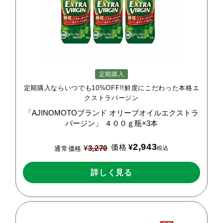
定期購入
定期購入ならいつでも10%OFF!!鮮度にこだわった本格エ
クストラバージン
「AJINOMOTOブランド
オリーブオイルエクストラ
バージン」
４００ｇ瓶×3本
2,943
価格
¥
¥
3,270
税込
通常価格
詳しく見る