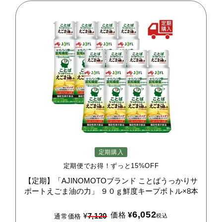
定期購入
定期便でお得！ずっと15%OFF
【定期】「AJINOMOTOブランド
ことばうっかりサ
ポートえごま油の力」
９０ｇ鮮度キープボトル×8本
6,052
価格
¥
¥
7,120
税込
通常価格