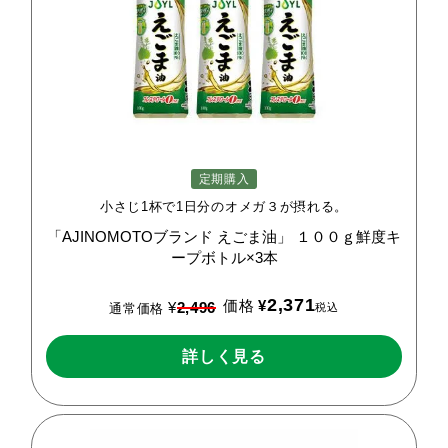
定期購入
小さじ1杯で1日分のオメガ３が摂れる。
「AJINOMOTOブランド
えごま油」
１００ｇ鮮度キ
ープボトル×3本
2,371
価格
¥
¥
2,496
税込
通常価格
詳しく見る