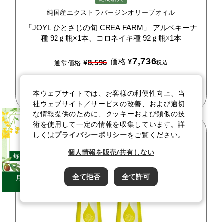
純国産エクストラバージンオリーブオイル
「JOYL
ひとさじの旬
CREA
FARM」
アルベキーナ
種
92ｇ瓶×1本、コロネイキ種
92ｇ瓶×1本
7,736
価格
¥
¥
8,596
税込
通常価格
詳しく見る
本ウェブサイトでは、お客様の利便性向上、当
社ウェブサイト／サービスの改善、および適切
な情報提供のために、クッキーおよび類似の技
術を使用して一定の情報を収集しています。詳
しくは
プライバシーポリシー
をご覧ください。
個人情報を販売/共有しない
全て拒否
全て許可