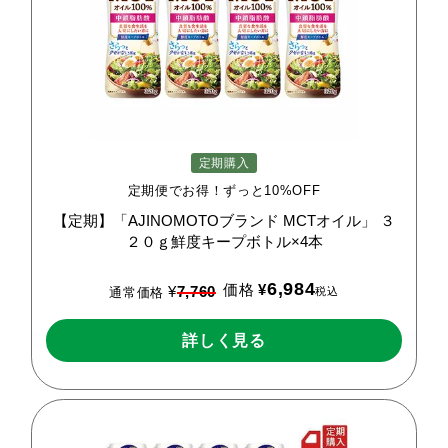
定期購入
定期便でお得！ずっと10%OFF
【定期】「AJINOMOTOブランド
MCTオイル」
３
２０ｇ鮮度キープボトル×4本
6,984
価格
¥
¥
7,760
税込
通常価格
詳しく見る