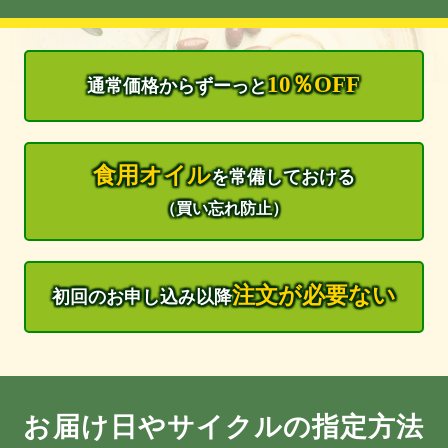
10％OFF
通常価格から
ずーっと
食用オイル
を
常備しておける
（買い忘れ防止）
注文が必要ない
初回のお申し込み
以降
お届け日やサイクルの指定方法