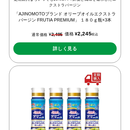
クストラバージン
「AJINOMOTOブランド
オリーブオイルエクストラ
バージン
FRUTIA
PREMIUM」
１８０ｇ瓶×3本
2,245
価格
¥
¥
2,495
税込
通常価格
詳しく見る