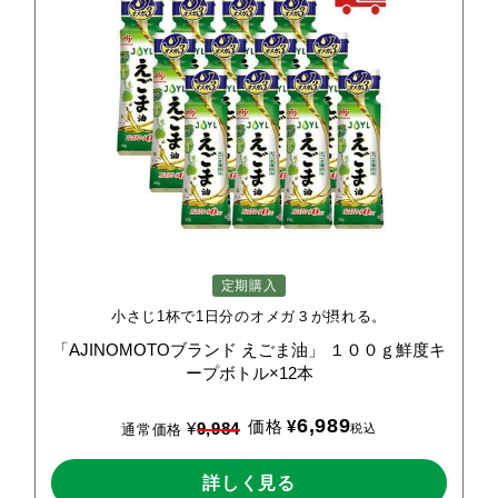
定期購入
小さじ1杯で1日分のオメガ３が摂れる。
「AJINOMOTOブランド
えごま油」
１００ｇ鮮度キ
ープボトル×12本
6,989
価格
¥
¥
9,984
税込
通常価格
詳しく見る