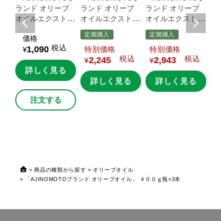
ブ
ランド
オリーブ
ランド
オリーブ
ランド
オリーブ
ラ
トラ
オイルエクストラ
オイルエクストラ
オイルエクストラ
オ
０
バージン」
４０
バージ
バージン」
４０
バ
定期購入
定期購入
価格
０ｇ瓶
ン
FRUTIA
PREM
０ｇ瓶×3本
ン
税込
1,090
価格
価格
¥
IUM」
１８０ｇ瓶
I
税込
税込
2,245
2,943
×3本
¥
¥
る
詳しく見る
詳しく見る
詳しく見る
注文する
商品の種類から探す
オリーブオイル
「AJINOMOTOブランド オリーブオイル」 ４００ｇ瓶×3本