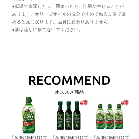
●低温で白濁したり、固まったり、沈殿が生じることが
あります。オリーブオイルの成分ですのでぬるま湯で温
めると元に戻ります。品質に変わりありません。
●油は流しに捨てないでください。
オススメ商品
Oブ
「AJINOMOTOブ
「AJINOMOTOブ
「AJINOMOTOブ
「