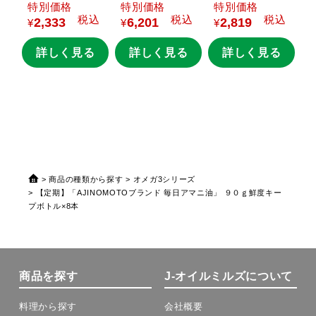
込
価格
価格
価格
本
本＋「JOYL
ひと
本＋
本
税込
税込
税込
2,333
6,201
2,819
さじの
「AJINOMOTOブ
「
¥
¥
¥
¥
る
旬
CREA
FARM」
ランド
さらさら
ラ
９２ｇ瓶×1本
キャノーラ
オ
詳しく見る
詳しく見る
詳しく見る
油」
７００ｇス
バ
マートグリーンパ
０
ック×1本
ー
商品の種類から探す
オメガ3シリーズ
【定期】「AJINOMOTOブランド 毎日アマニ油」 ９０ｇ鮮度キー
プボトル×8本
商品を探す
J-オイルミルズについて
料理から探す
会社概要