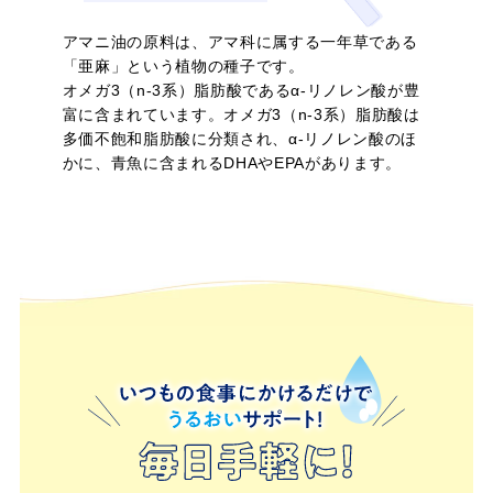
アマニ油の原料は、アマ科に属する一年草である
そもそもア
「亜麻」という植物の種子です。
オメガ3（n-3系）脂肪酸であるα-リノレン酸が豊
富に含まれています。オメガ3（n-3系）脂肪酸は
多価不飽和脂肪酸に分類され、α-リノレン酸のほ
マニ油っ
かに、青魚に含まれるDHAやEPAがあります。
て？