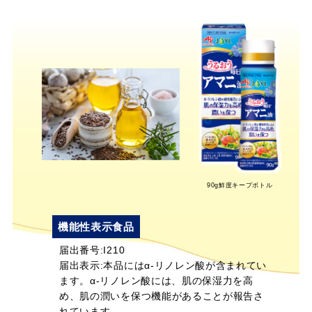
てEPA（エイコサペンタエン酸）、DHA（ドコ
サヘキサエン酸）となります。
植物由来の油とし
ては、えごま油や亜麻仁油に多く含まれるほか、
青魚に含まれるEPA、DHAもオメガ3(n-3系脂肪
酸)です。
食べやすく、クセのない味わいに仕上げておりま
すので、そのままで、またはサラダやジュース、
スープや味噌汁にかけてお召し上がりください。
（熱や光に弱く酸化しやすいため、加熱調理には
適していません。）
90g鮮度キープボトル
機能性表示食品
※小さじ1杯（4.6g）で約2.2gのα-リノレン酸を
届出番号:I210
含んでいます
届出表示:本品にはα-リノレン酸が含まれてい
ます。α-リノレン酸には、肌の保湿力を高
め、肌の潤いを保つ機能があることが報告さ
れています。