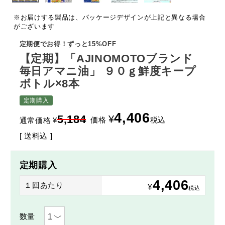
※お届けする製品は、パッケージデザインが上記と異なる場合
がございます
定期便でお得！ずっと15%OFF
【定期】「AJINOMOTOブランド
毎日アマニ油」 ９０ｇ鮮度キープ
ボトル×8本
定期購入
4,406
5,184
¥
価格
税込
通常価格
¥
送料込
定期購入
4,406
１回あたり
¥
税込