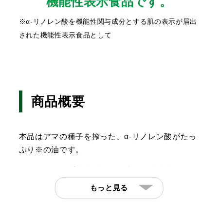
機能性表示食品です。
※α-リノレン酸を機能性関与成分とする肌の表示が届出
された機能性表示食品として
商品概要
本品はアマの種子を搾った、α-リノレン酸がたっ
ぷり※の油です。
オメガ3（n-3系脂肪酸）の代表的な脂肪酸として
はα-リノレン酸があり、α-リノレン酸は人の体内
もっと見る
でつくることができない必須脂肪酸のひとつで
す。
α-リノレン酸は体内に入ったあとで代謝され