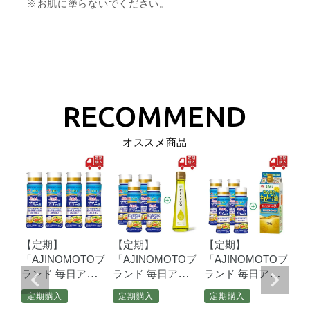
※お肌に塗らないでください。
オススメ商品
【定期】
【定期】
【定期】
【
Oブ
「AJINOMOTOブ
「AJINOMOTOブ
「AJINOMOTOブ
「
マ
ランド
毎日アマ
ランド
毎日アマ
ランド
毎日アマ
ラ
鮮度
ニ油」
９０ｇ鮮
ニ油」
９０ｇ鮮
ニ油」
９０ｇ鮮
ニ
定期購入
定期購入
定期購入
定
8本
度キープボトル×4
度キープボトル×4
度キープボトル×4
度