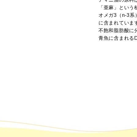
そもそ
「亜麻」という
オメガ3（n-3
に含まれています
不飽和脂肪酸に
ニ油っ
青魚に含まれるD