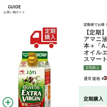
GUIDE
お買い物ガイド
定期便でお得！
【定期】
アマニ油
本＋「A
オイルエ
スマート
定期購入
3
通常価格
¥
定期購入