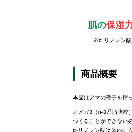
肌の
保湿
※α-リノレン
商品概要
本品はアマの種子を搾っ
オメガ3（n-3系脂肪
つくることができない
α-リノレン酸は体内に