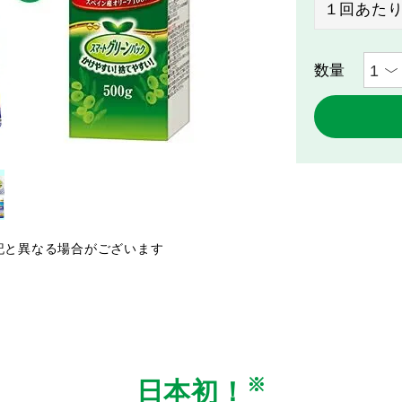
１回あた
記と異なる場合がございます
※
日本初！