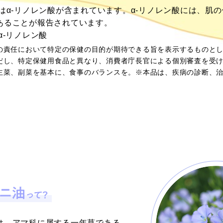
はα-リノレン酸が含まれています。α-リノレン酸には、肌
あることが報告されています。
α-リノレン酸
の責任において特定の保健の目的が期待できる旨を表示するものと
だし、特定保健用食品と異なり、消費者庁長官による個別審査を受
主菜、副菜を基本に、食事のバランスを。※本品は、疾病の診断、
は、アマ科に属する一年草である