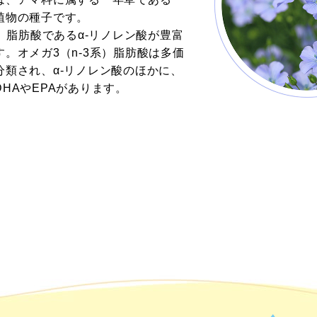
もアマ
植物の種子です。
系）脂肪酸であるα-リノレン酸が豊富
。オメガ3（n-3系）脂肪酸は多価
分類され、α-リノレン酸のほかに、
て？
HAやEPAがあります。