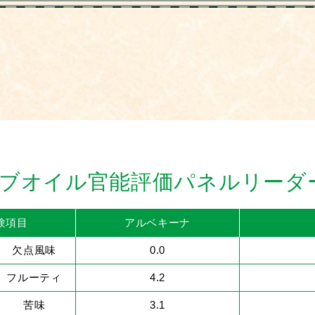
リーブオイル官能評価パネルリーダ
験項目
アルベキーナ
欠点風味
0.0
フルーティ
4.2
苦味
3.1