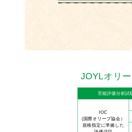
JOYLオ
官能評価分析試
IOC
(国際オリーブ協会）
規格指定に準拠した
評価項目