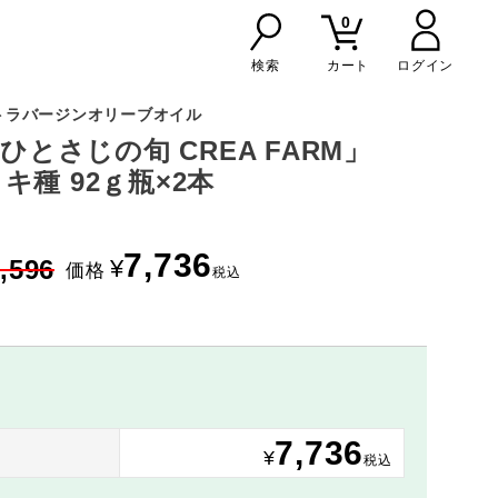
0
検索
カート
トラバージンオリーブオイル
 ひとさじの旬 CREA FARM」
キ種 92ｇ瓶×2本
7,736
,596
¥
価格
税込
7,736
り
¥
税込