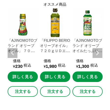
オススメ商品
Oブ
「AJINOMOTOブ
「FILIPPO
BERIO
「AJINOMOTOブ
「
ブ
ランド
オリーブ
オリーブオイル」
ランド
オリーブ
ラ
０
オイル」
７０ｇ
７２０ｇＵＤエコ
オイルたっぷりク
ド
リー
瓶
ペット
ッキングオイル」
ロ
価格
価格
価格
６００ｇＵＤエコ
０
税込
税込
税込
230
1,980
1,300
ペット
¥
¥
¥
る
詳しく見る
詳しく見る
詳しく見る
注文する
注文する
注文する