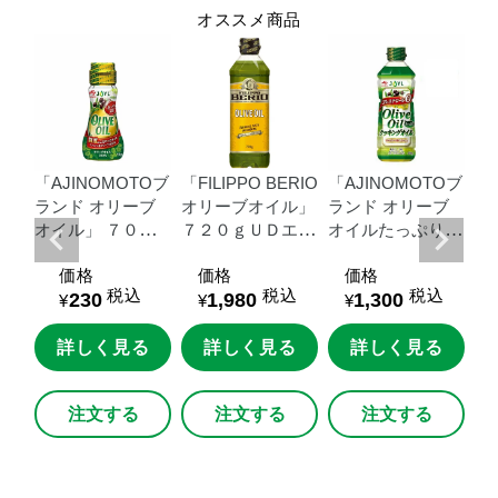
オススメ商品
Oブ
「AJINOMOTOブ
「FILIPPO
BERIO
「AJINOMOTOブ
「
ブ
ランド
オリーブ
オリーブオイル」
ランド
オリーブ
ラ
０
オイル」
７０ｇ
７２０ｇＵＤエコ
オイルたっぷりク
ド
リー
瓶
ペット
ッキングオイル」
ロ
価格
価格
価格
６００ｇＵＤエコ
０
税込
税込
税込
230
1,980
1,300
ペット
¥
¥
¥
る
詳しく見る
詳しく見る
詳しく見る
注文する
注文する
注文する