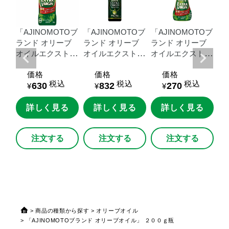
Oブ
「AJINOMOTOブ
「AJINOMOTOブ
「AJINOMOTOブ
「
ブ
ランド
オリーブ
ランド
オリーブ
ランド
オリーブ
ラ
トラ
オイルエクストラ
オイルエクストラ
オイルエクストラ
オ
５
バージン」
２０
バージ
バージン」
７０
バ
価格
価格
価格
プボ
０ｇ瓶
ン
FRUTIA
PREM
ｇ瓶
０
税込
税込
税込
630
832
270
IUM」
１８０ｇ瓶
ト
¥
¥
¥
る
詳しく見る
詳しく見る
詳しく見る
注文する
注文する
注文する
商品の種類から探す
オリーブオイル
「AJINOMOTOブランド オリーブオイル」 ２００ｇ瓶