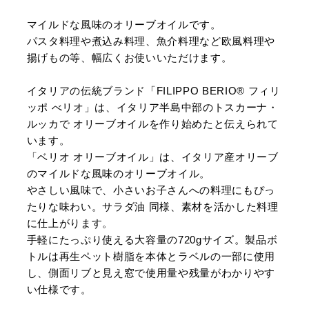
マイルドな風味のオリーブオイルです。
パスタ料理や煮込み料理、魚介料理など欧風料理や
揚げもの等、幅広くお使いいただけます。
イタリアの伝統ブランド「FILIPPO BERIO® フィリ
ッポ べリオ」は、イタリア半島中部のトスカーナ・
ルッカで オリーブオイルを作り始めたと伝えられて
います。
「ベリオ オリーブオイル」は、イタリア産オリーブ
のマイルドな風味のオリーブオイル。
やさしい風味で、小さいお子さんへの料理にもぴっ
たりな味わい。サラダ油 同様、素材を活かした料理
に仕上がります。
手軽にたっぷり使える大容量の720gサイズ。製品ボ
トルは再生ペット樹脂を本体とラベルの一部に使用
し、側面リブと見え窓で使用量や残量がわかりやす
い仕様です。