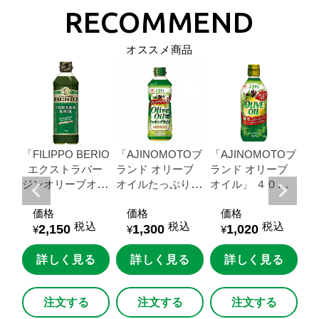
オススメ商品
Oブ
「FILIPPO
BERIO
「AJINOMOTOブ
「AJINOMOTOブ
「
い
エクストラバー
ランド
オリーブ
ランド
オリーブ
ラ
ジンオリーブオイ
オイルたっぷりク
オイル」
４００
オ
ス
ル」７２０ｇＵＤ
ッキングオイル」
ｇ瓶
瓶
価格
価格
価格
ンパ
エコペット
６００ｇＵＤエコ
税込
税込
税込
2,150
1,300
1,020
ペット
¥
¥
¥
る
詳しく見る
詳しく見る
詳しく見る
注文する
注文する
注文する