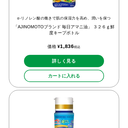
α-リノレン酸の働きで肌の保湿力を高め、潤いを保つ
「AJINOMOTOブランド
毎日アマニ油」
３２６ｇ鮮
度キープボトル
1,836
価格
¥
税込
詳しく見る
カートに入れる