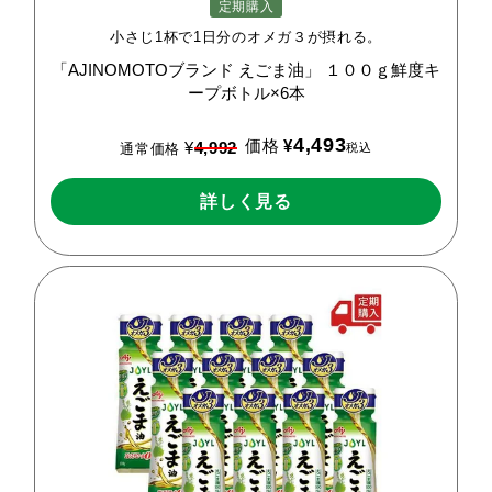
定期購入
小さじ1杯で1日分のオメガ３が摂れる。
「AJINOMOTOブランド
えごま油」
１００ｇ鮮度キ
ープボトル×6本
4,493
価格
¥
¥
4,992
税込
通常価格
詳しく見る