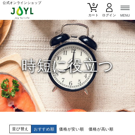
公式オンラインショップ
0
カート
時短に役立つ
並び替え
おすすめ順
価格が安い順
価格が高い順