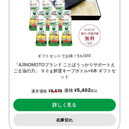
ギフトセットでお得！5％OFF
「AJINOMOTOブランド
ことばうっかりサポートえ
ごま油の力」
９０ｇ鮮度キープボトル×6本
ギフトセ
ット
5,402
価格
¥
¥
5,670
税込
通常価格
詳しく見る
在庫切れ