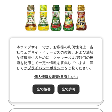
本ウェブサイトでは、お客様の利便性向上、当
料理を簡単にするフレーバーオイル！
社ウェブサイト／サービスの改善、および適切
な情報提供のために、クッキーおよび類似の技
フレーバーオイル5種セット
オリーブ＆ごま油
術を使用して一定の情報を収集しています。詳
しくは
プライバシーポリシー
をご覧ください。
1,366
価格
¥
税込
個人情報を販売/共有しない
詳しく見る
全て拒否
全て許可
カートに入れる