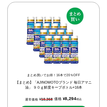
まとめ買いでお得！16本で20％OFF
【まとめ】「AJINOMOTOブランド
毎日アマニ
油」
９０ｇ鮮度キープボトル×16本
8,294
価格
¥
¥
10,368
税込
通常価格