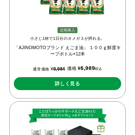
定期購入
小さじ1杯で1日分のオメガ３が摂れる。
「AJINOMOTOブランド
えごま油」
１００ｇ鮮度キ
ープボトル×12本
6,989
価格
¥
¥
9,984
税込
通常価格
詳しく見る