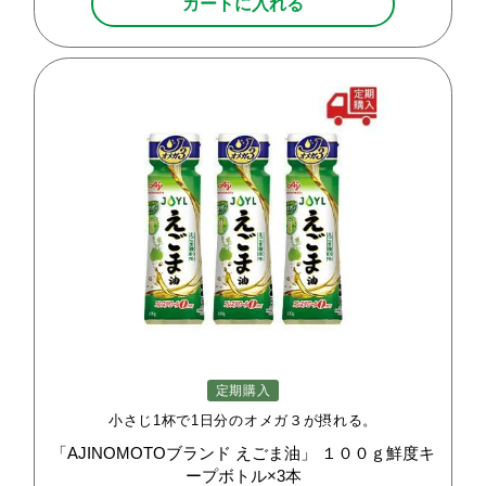
カートに入れる
定期購入
小さじ1杯で1日分のオメガ３が摂れる。
「AJINOMOTOブランド
えごま油」
１００ｇ鮮度キ
ープボトル×3本