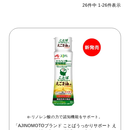
26
件中
1
-
26
件表示
α-リノレン酸の力で認知機能をサポート。
「AJINOMOTOブランド
ことばうっかりサポート
え