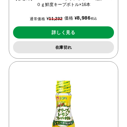
０ｇ鮮度キープボトル×16本
8,986
価格
¥
¥
11,232
税込
通常価格
詳しく見る
在庫切れ