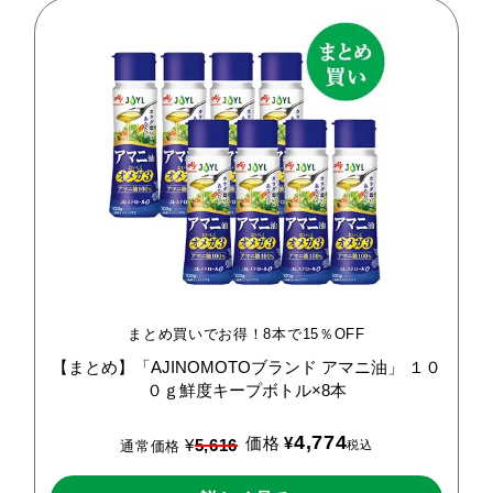
まとめ買いでお得！8本で15％OFF
【まとめ】「AJINOMOTOブランド
アマニ油」
１０
０ｇ鮮度キープボトル×8本
4,774
価格
¥
¥
5,616
税込
通常価格