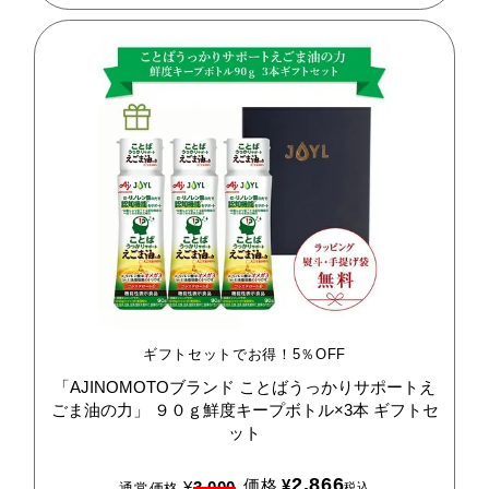
ギフトセットでお得！5％OFF
「AJINOMOTOブランド
ことばうっかりサポートえ
ごま油の力」
９０ｇ鮮度キープボトル×3本
ギフトセ
ット
2,866
価格
¥
¥
3,000
税込
通常価格