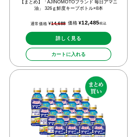
【まとめ】「AJINOMOTOブランド
毎日アマニ
油」
326ｇ鮮度キープボトル×8本
12,485
価格
¥
¥
14,688
税込
通常価格
詳しく見る
カートに入れる