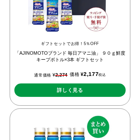
ギフトセットでお得！5％OFF
「AJINOMOTOブランド
毎日アマニ油」
９０ｇ鮮度
キープボトル×3本
ギフトセット
2,177
価格
¥
¥
2,274
税込
通常価格
詳しく見る