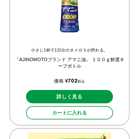
小さじ1杯で1日分のオメガ３が摂れる。
「AJINOMOTOブランド
アマニ油」
１００ｇ鮮度キ
ープボトル
702
価格
¥
税込
詳しく見る
カートに入れる