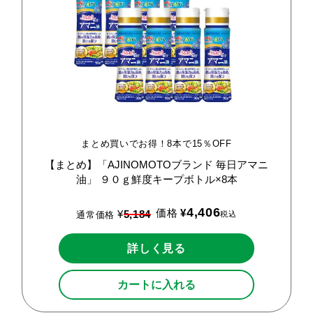
まとめ買いでお得！8本で15％OFF
【まとめ】「AJINOMOTOブランド
毎日アマニ
油」
９０ｇ鮮度キープボトル×8本
4,406
価格
¥
¥
5,184
税込
通常価格
詳しく見る
カートに入れる