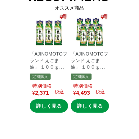
オススメ商品
「AJINOMOTOブ
「AJINOMOTOブ
ランド
えごま
ランド
えごま
油」
１００ｇ鮮
油」
１００ｇ鮮
度キープボトル×3
度キープボトル×6
定期購入
定期購入
本
本
価格
価格
税込
税込
2,371
4,493
¥
¥
詳しく見る
詳しく見る