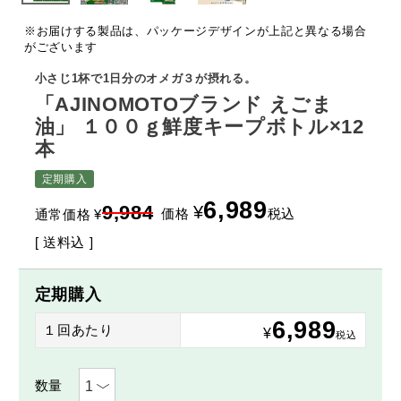
※お届けする製品は、パッケージデザインが上記と異なる場合
がございます
小さじ1杯で1日分のオメガ３が摂れる。
「AJINOMOTOブランド えごま
油」 １００ｇ鮮度キープボトル×12
本
定期購入
6,989
9,984
¥
価格
税込
通常価格
¥
送料込
定期購入
6,989
１回あたり
¥
税込