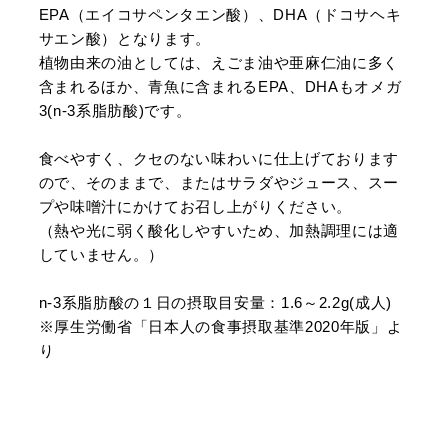
EPA（エイコサペンタエン酸）、DHA（ドコサヘキ
サエン酸）となります。
植物由来の油としては、えごま油や亜麻仁油に多く
含まれるほか、青魚に含まれるEPA、DHAもオメガ
3(n-3系脂肪酸)です。
食べやすく、クセのない味わいに仕上げております
ので、そのままで、またはサラダやジュース、スー
プや味噌汁にかけてお召し上がりください。
（熱や光に弱く酸化しやすいため、加熱調理には適
していません。）
n-3系脂肪酸の１日の摂取目安量：1.6～2.2g(成人)
※厚生労働省「日本人の食事摂取基準2020年版」よ
り