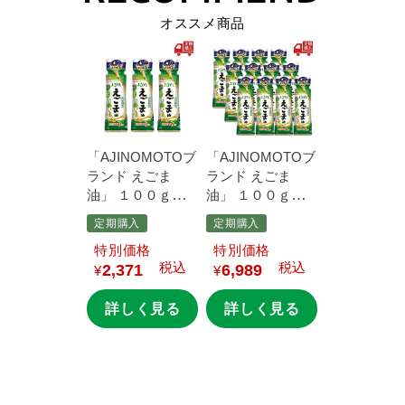
オススメ商品
「AJINOMOTOブ
「AJINOMOTOブ
ランド
えごま
ランド
えごま
油」
１００ｇ鮮
油」
１００ｇ鮮
度キープボトル×3
度キープボトル
定期購入
定期購入
本
×12本
価格
価格
税込
税込
2,371
6,989
¥
¥
詳しく見る
詳しく見る