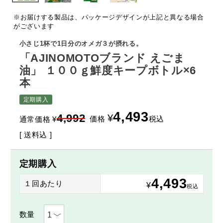
※お届けする製品は、パッケージデザインが上記と異なる場合
がございます
小さじ1杯で1日分のオメガ３が摂れる。
「AJINOMOTOブランド えごま
油」 １００ｇ鮮度キープボトル×6
本
定期購入
4,493
4,992
¥
価格
税込
通常価格
¥
送料込
定期購入
4,493
１回あたり
¥
税込