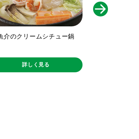
魚介のクリームシチュー鍋
サーモンとチ
ブオ
詳しく見る
詳し