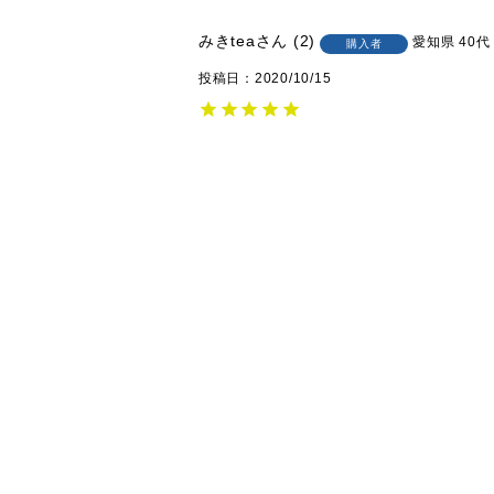
みきtea
2
愛知県
40代
購入者
投稿日
2020/10/15