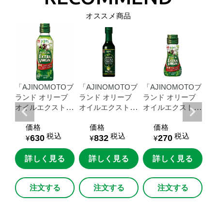
オススメ商品
Oブ
「AJINOMOTOブ
「AJINOMOTOブ
「AJINOMOTOブ
「
ブ
ランド
オリーブ
ランド
オリーブ
ランド
オリーブ
ラ
トラ
オイルエクストラ
オイルエクストラ
オイルエクストラ
オ
５
バージン」
２０
バージ
バージン」
７０
バ
価格
価格
価格
プボ
０ｇ瓶
ン
FRUTIA
PREM
ｇ瓶
０
税込
税込
税込
630
832
270
IUM」
１８０ｇ瓶
ト
¥
¥
¥
る
詳しく見る
詳しく見る
詳しく見る
注文する
注文する
注文する