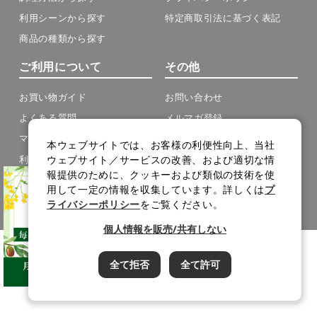
利用シーンから探す
特定商取引法に基づく表記
商品の種類から探す
ご利用について
その他
お買い物ガイド
お問い合わせ
よくある質問
メルマガ登録
マイページ
メルマガアーカイブ
本ウェブサイトでは、お客様の利便性向上、当社
ウェブサイト／サービスの改善、および適切な情
利用規約
サイトマップ
報提供のために、クッキーおよび類似の技術を使
cookie設定
用して一定の情報を収集しています。詳しくは
プ
ライバシーポリシー
をご覧ください。
Copyright(C) J-OIL MILLS .All Rights Reserved.
個人情報を販売/共有しない
全て拒否
全て許可