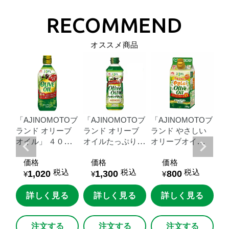
オススメ商品
Oブ
「AJINOMOTOブ
「AJINOMOTOブ
「AJINOMOTOブ
「F
ブ
ランド
オリーブ
ランド
オリーブ
ランド
やさしい
オ
０
オイル」
４００
オイルたっぷりク
オリーブオイ
７
ｇ瓶
ッキングオイル」
ル」
３００ｇス
ペ
価格
価格
価格
６００ｇＵＤエコ
マートグリーンパ
税込
税込
税込
1,020
1,300
800
ペット
ック
¥
¥
¥
る
詳しく見る
詳しく見る
詳しく見る
注文する
注文する
注文する