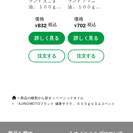
ランド
えごま
ランド
アマニ
油」
１００ｇ鮮
油」
１００ｇ鮮
度キープボトル
度キープボトル
価格
価格
税込
税込
832
702
¥
¥
詳しく見る
詳しく見る
注文する
注文する
商品の種類から探す
ベーシックオイル
「AJINOMOTOブランド 健康サララ」 ６００ｇＵＤエコペット