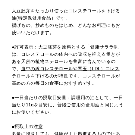
大豆胚芽をたっぷり使ったコレステロールを下げる
油(特定保健用食品）です。
揚げもの、炒めものをはじめ、どんなお料理にもお
使いいただけます。
●許可表示：大豆胚芽を原料とする「健康サララ®」
は、コレステロールの体内への吸収を抑える働きが
ある天然の植物ステロールを豊富に含んでいるの
で、
血中の総コレステロールや悪玉（LDL）コレス
テロールを下げるのが特長です。
コレステロールが
高めの方の毎日の食事におすすめです。
●一日当たりの摂取目安量：調理用の油として、一日
当たり11gを目安に、普段ご使用の食用油と同じよう
にお使いください。
■摂取上の注意
多量に摂取しても、健康がより増進するものではあ