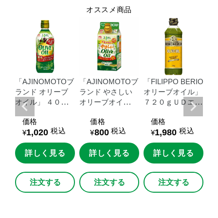
オススメ商品
Oブ
「AJINOMOTOブ
「AJINOMOTOブ
「FILIPPO
BERIO
「
ブ
ランド
オリーブ
ランド
やさしい
オリーブオイル」
ラ
０
オイル」
４００
オリーブオイ
７２０ｇＵＤエコ
オ
ｇ瓶
ル」
３００ｇス
ペット
瓶
価格
価格
価格
マートグリーンパ
税込
税込
税込
1,020
800
1,980
ック
¥
¥
¥
る
詳しく見る
詳しく見る
詳しく見る
注文する
注文する
注文する