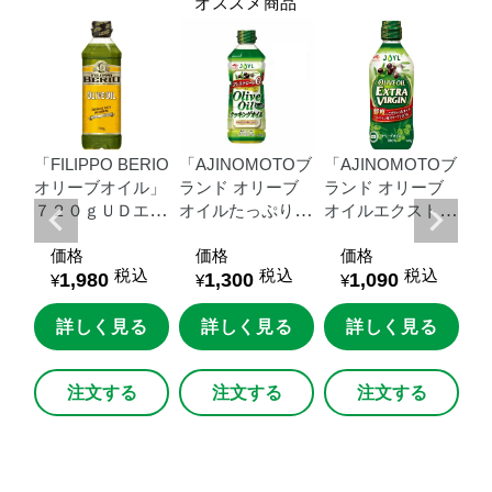
オススメ商品
RIO
「FILIPPO
BERIO
「AJINOMOTOブ
「AJINOMOTOブ
「
ー
オリーブオイル」
ランド
オリーブ
ランド
オリーブ
ラ
オイ
７２０ｇＵＤエコ
オイルたっぷりク
オイルエクストラ
オ
ＵＤ
ペット
ッキングオイル」
バージン」
４０
バ
価格
価格
価格
６００ｇＵＤエコ
０ｇ瓶
ｇ
込
税込
税込
税込
1,980
1,300
1,090
ペット
¥
¥
¥
る
詳しく見る
詳しく見る
詳しく見る
注文する
注文する
注文する