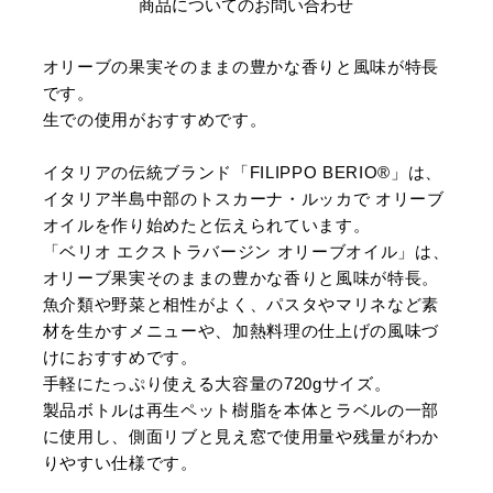
商品についてのお問い合わせ
オリーブの果実そのままの豊かな香りと風味が特長
です。
生での使用がおすすめです。
イタリアの伝統ブランド「FILIPPO BERIO®」は、
イタリア半島中部のトスカーナ・ルッカで オリーブ
オイルを作り始めたと伝えられています。
「ベリオ エクストラバージン オリーブオイル」は、
オリーブ果実そのままの豊かな香りと風味が特長。
魚介類や野菜と相性がよく、パスタやマリネなど素
材を生かすメニューや、加熱料理の仕上げの風味づ
けにおすすめです。
手軽にたっぷり使える大容量の720gサイズ。
製品ボトルは再生ペット樹脂を本体とラベルの一部
に使用し、側面リブと見え窓で使用量や残量がわか
りやすい仕様です。