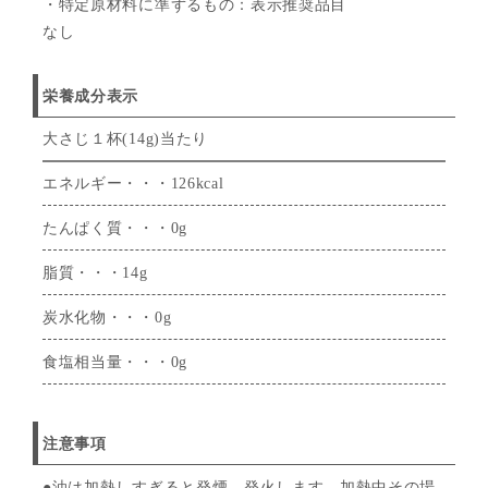
・特定原材料に準ずるもの：表示推奨品目
なし
栄養成分表示
大さじ１杯(14g)当たり
エネルギー・・・126kcal
たんぱく質・・・0g
脂質・・・14g
炭水化物・・・0g
食塩相当量・・・0g
注意事項
●油は加熱しすぎると発煙、発火します。加熱中その場