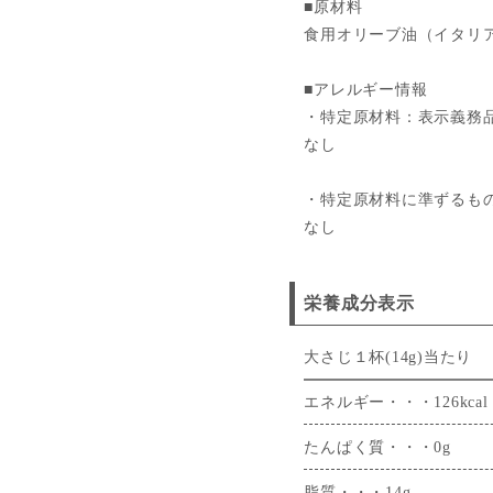
■原材料
食用オリーブ油（イタリ
■アレルギー情報
・特定原材料：表示義務
なし
・特定原材料に準ずるも
なし
栄養成分表示
大さじ１杯(14g)当たり
エネルギー・・・126kcal
たんぱく質・・・0g
脂質・・・14g