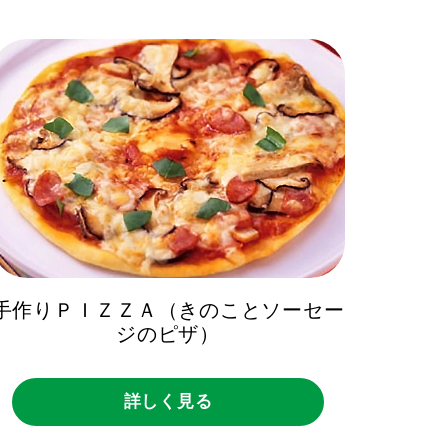
手作りＰＩＺＺＡ（きのことソーセー
ジのピザ）
詳しく見る