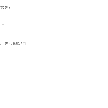
ア製造）
品目
の：表示推奨品目