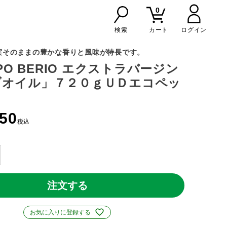
0
検索
カート
実そのままの豊かな香りと風味が特長です。
PPO BERIO エクストラバージン
ブオイル」７２０ｇＵＤエコペッ
150
税込
注文する
お気に入りに登録する