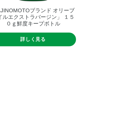
AJINOMOTOブランド
オリーブ
「AJINOMOT
イルエクストラバージン」
１５
オイルエクスト
０ｇ鮮度キープボトル
０
詳しく見る
詳し