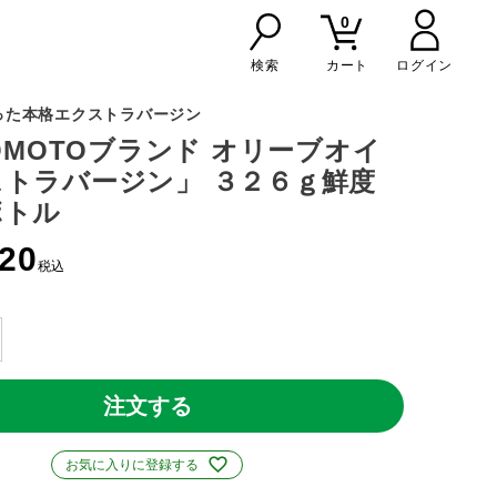
0
検索
カート
った本格エクストラバージン
NOMOTOブランド オリーブオイ
トラバージン」 ３２６ｇ鮮度
ボトル
120
税込
注文する
お気に入りに登録する