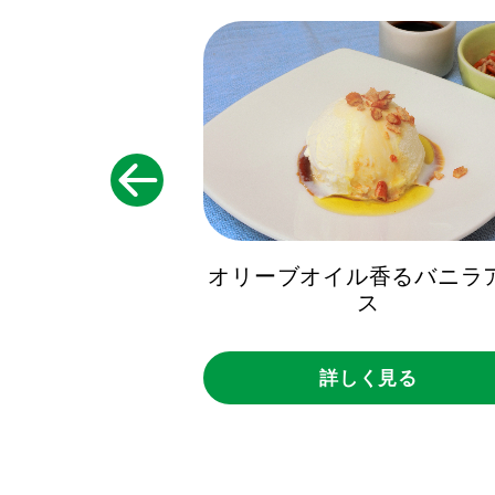
オリーブオイル香るバニラ
すのサラダ
ス
詳しく見る
く見る