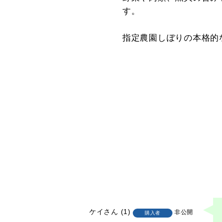
す。
指定農園しぼりの本格的
ケイ
1
非公開
購入者