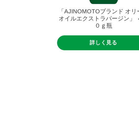
Oブランド
オリーブ
「AJINOMOTOブランド
オリ
ラバージン」
２０
オイルエクストラバージン」
ｇ瓶
０ｇ瓶
く見る
詳しく見る