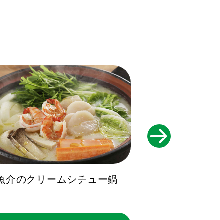
魚介のクリームシチュー鍋
サーモンとチ
ブオ