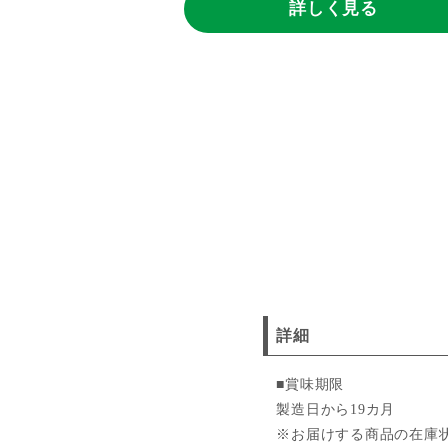
く見る
詳しく見る
詳細
■賞味期限
製造日から19カ月
※お届けする商品の在庫