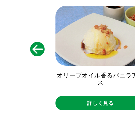
オリーブオイル香るバニラ
すのサラダ
ス
詳しく見る
く見る