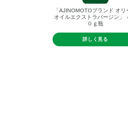
Oブランド
オリーブ
「AJINOMOTOブランド
オリ
ラバージン」
２０
オイルエクストラバージン」
ｇ瓶
０ｇ瓶
く見る
詳しく見る