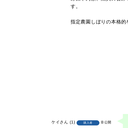
す。
指定農園しぼりの本格的
ケイ
1
非公開
購入者