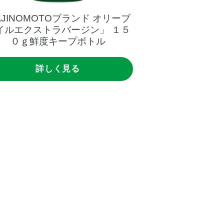
AJINOMOTOブランド
オリーブ
「AJINOMOT
イルエクストラバージン」
１５
オイルエクスト
０ｇ鮮度キープボトル
０
詳しく見る
詳し