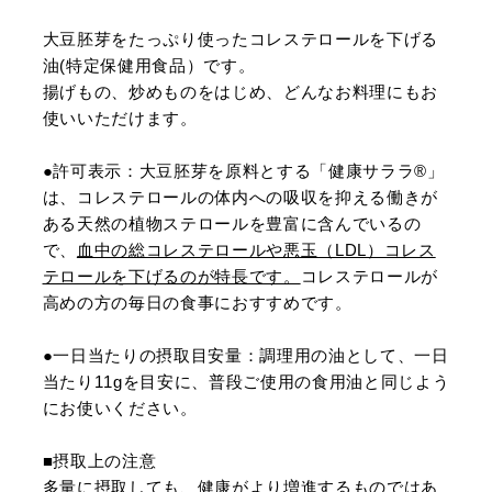
大豆胚芽をたっぷり使ったコレステロールを下げる
油(特定保健用食品）です。
揚げもの、炒めものをはじめ、どんなお料理にもお
使いいただけます。
●許可表示：大豆胚芽を原料とする「健康サララ®」
は、コレステロールの体内への吸収を抑える働きが
ある天然の植物ステロールを豊富に含んでいるの
で、
血中の総コレステロールや悪玉（LDL）コレス
テロールを下げるのが特長です。
コレステロールが
高めの方の毎日の食事におすすめです。
●一日当たりの摂取目安量：調理用の油として、一日
当たり11gを目安に、普段ご使用の食用油と同じよう
にお使いください。
■摂取上の注意
多量に摂取しても、健康がより増進するものではあ