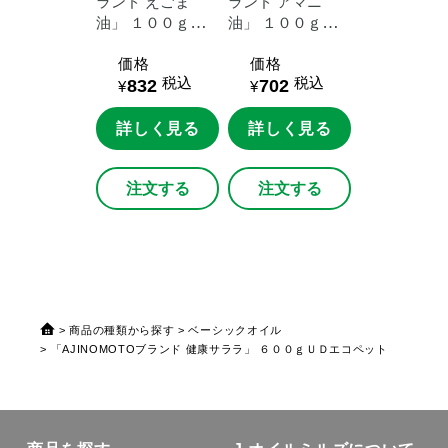
ランド
えごま
ランド
アマニ
油」
１００ｇ鮮
油」
１００ｇ鮮
度キープボトル
度キープボトル
価格
価格
税込
税込
832
702
¥
¥
詳しく見る
詳しく見る
注文する
注文する
商品の種類から探す
ベーシックオイル
「AJINOMOTOブランド 健康サララ」 ６００ｇＵＤエコペット