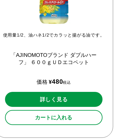
使用量1/2、油ハネ1/2でカラッと揚がる油です。
「AJINOMOTOブランド
ダブルハー
フ」
６００ｇＵＤエコペット
480
価格
¥
税込
詳しく見る
カートに入れる