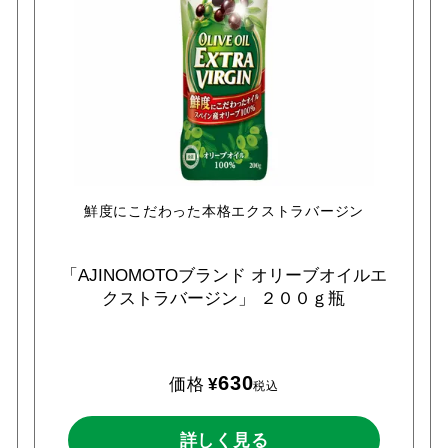
鮮度にこだわった本格エクストラバージン
「AJINOMOTOブランド
オリーブオイルエ
クストラバージン」
２００ｇ瓶
630
価格
¥
税込
詳しく見る