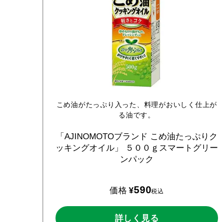
こめ油がたっぷり入った、料理がおいしく仕上が
る油です。
「AJINOMOTOブランド
こめ油たっぷりク
ッキングオイル」
５００ｇスマートグリー
ンパック
590
価格
¥
税込
詳しく見る