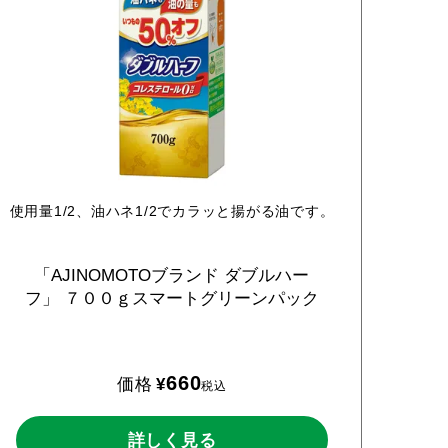
使用量1/2、油ハネ1/2でカラッと揚がる油です。
「AJINOMOTOブランド
ダブルハー
フ」
７００ｇスマートグリーンパック
660
価格
¥
税込
詳しく見る