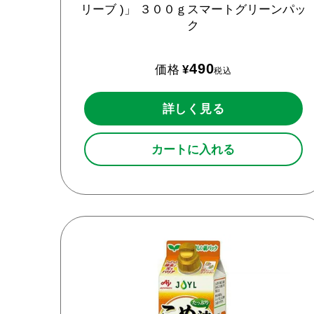
リーブ
)」
３００ｇスマートグリーンパッ
ク
490
価格
¥
税込
詳しく見る
カートに入れる