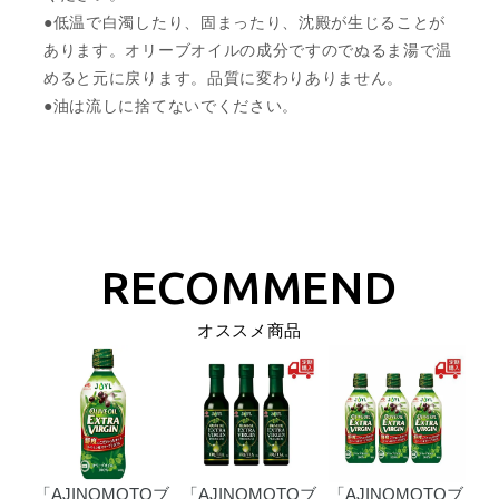
●低温で白濁したり、固まったり、沈殿が生じることが
あります。オリーブオイルの成分ですのでぬるま湯で温
めると元に戻ります。品質に変わりありません。
●油は流しに捨てないでください。
オススメ商品
Oブ
「AJINOMOTOブ
「AJINOMOTOブ
「AJINOMOTOブ
「