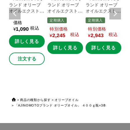
ブ
ランド
オリーブ
ランド
オリーブ
ランド
オリーブ
ラ
トラ
オイルエクストラ
オイルエクストラ
オイルエクストラ
オ
０
バージン」
４０
バージ
バージン」
４０
バ
定期購入
定期購入
価格
０ｇ瓶
ン
FRUTIA
PREM
０ｇ瓶×3本
ン
税込
1,090
価格
価格
¥
IUM」
１８０ｇ瓶
I
税込
税込
2,245
2,943
×3本
¥
¥
る
詳しく見る
詳しく見る
詳しく見る
注文する
商品の種類から探す
オリーブオイル
「AJINOMOTOブランド オリーブオイル」 ４００ｇ瓶×3本