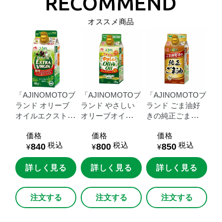
オススメ商品
「AJINOMOTOブ
「AJINOMOTOブ
「AJINOMOTOブ
ランド
オリーブ
ランド
やさしい
ランド
ごま油好
オイルエクストラ
オリーブオイ
きの純正ごま
バージン」
３０
ル」
３００ｇス
油」
３００ｇス
価格
価格
価格
０ｇスマートグリ
マートグリーンパ
マートグリーンパ
税込
税込
税込
840
800
850
ーンパック
ック
ック
¥
¥
¥
詳しく見る
詳しく見る
詳しく見る
注文する
注文する
注文する