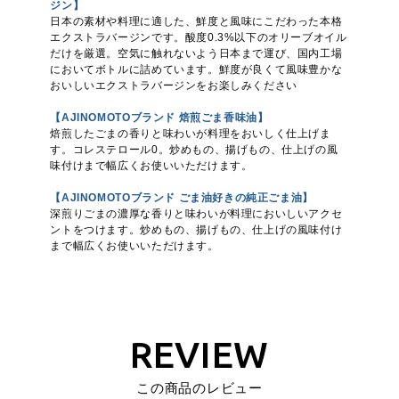
ジン】
日本の素材や料理に適した、鮮度と風味にこだわった本格
エクストラバージンです。酸度0.3%以下のオリーブオイル
だけを厳選。空気に触れないよう日本まで運び、国内工場
においてボトルに詰めています。鮮度が良くて風味豊かな
おいしいエクストラバージンをお楽しみください
【AJINOMOTOブランド 焙煎ごま香味油】
焙煎したごまの香りと味わいが料理をおいしく仕上げま
す。コレステロール0。炒めもの、揚げもの、仕上げの風
味付けまで幅広くお使いいただけます。
【AJINOMOTOブランド ごま油好きの純正ごま油】
深煎りごまの濃厚な香りと味わいが料理においしいアクセ
ントをつけます。炒めもの、揚げもの、仕上げの風味付け
まで幅広くお使いいただけます。
REVIEW
この商品のレビュー