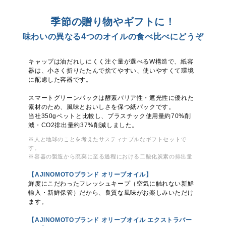
季節の贈り物やギフトに！
味わいの異なる4つの
オイルの食べ比べにどうぞ
キャップは油だれしにくく注ぐ量が選べるW構造で、紙容
器は、小さく折りたたんで捨てやすい、使いやすくて環境
に配慮した容器です。
スマートグリーンパックは酵素バリア性・遮光性に優れた
素材のため、風味とおいしさを保つ紙パックです。
当社350gペットと比較し、プラスチック使用量約70%削
減・CO2排出量約37%削減しました。
※人と地球のことを考えたサスティナブルなギフトセットで
す。
※容器の製造から廃棄に至る過程における二酸化炭素の排出量
【AJINOMOTOブランド オリーブオイル】
鮮度にこだわったフレッシュキープ（空気に触れない新鮮
輸入・新鮮保管）だから、良質な風味がお楽しみいただけ
ます。
【AJINOMOTOブランド オリーブオイル エクストラバー