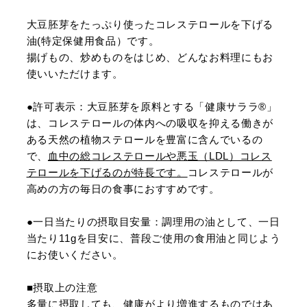
大豆胚芽をたっぷり使ったコレステロールを下げる
油(特定保健用食品）です。
揚げもの、炒めものをはじめ、どんなお料理にもお
使いいただけます。
●許可表示：大豆胚芽を原料とする「健康サララ®」
は、コレステロールの体内への吸収を抑える働きが
ある天然の植物ステロールを豊富に含んでいるの
で、
血中の総コレステロールや悪玉（LDL）コレス
テロールを下げるのが特長です。
コレステロールが
高めの方の毎日の食事におすすめです。
●一日当たりの摂取目安量：調理用の油として、一日
当たり11gを目安に、普段ご使用の食用油と同じよう
にお使いください。
■摂取上の注意
多量に摂取しても、健康がより増進するものではあ