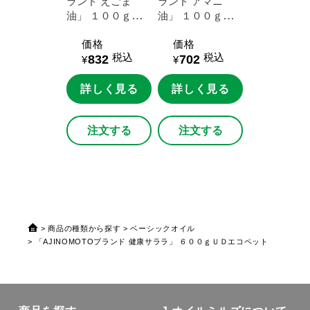
ランド
えごま
ランド
アマニ
油」
１００ｇ鮮
油」
１００ｇ鮮
度キープボトル
度キープボトル
価格
価格
税込
税込
832
702
¥
¥
詳しく見る
詳しく見る
注文する
注文する
商品の種類から探す
ベーシックオイル
「AJINOMOTOブランド 健康サララ」 ６００ｇＵＤエコペット