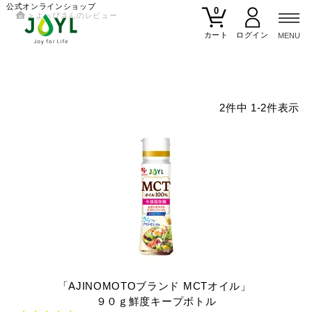
公式オンラインショップ
0
よっぴさんのレビュー
カート
2
件中
1
-
2
件表示
「AJINOMOTOブランド
MCTオイル」
９０ｇ鮮度キープボトル