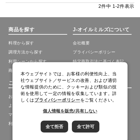
2
件中
1
-
2
件表示
商品を探す
J-オイルミルズについて
料理から探す
会社概要
調理方法から探す
プライバシーポリシー
利用シーンから探す
特定商取引法に基づく表記
商品の種類から探す
本ウェブサイトでは、お客様の利便性向上、当
社ウェブサイト／サービスの改善、および適切
ご利用について
その他
な情報提供のために、クッキーおよび類似の技
術を使用して一定の情報を収集しています。詳
お買い物ガイド
お問い合わせ
しくは
プライバシーポリシー
をご覧ください。
よくある質問
メルマガ登録
個人情報を販売/共有しない
マイページ
メルマガアーカイブ
利用規約
サイトマップ
全て拒否
全て許可
cookie設定