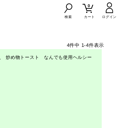
0
検索
カート
4
件中
1
-
4
件表示
入　炒め物トースト　なんでも使用ヘルシー