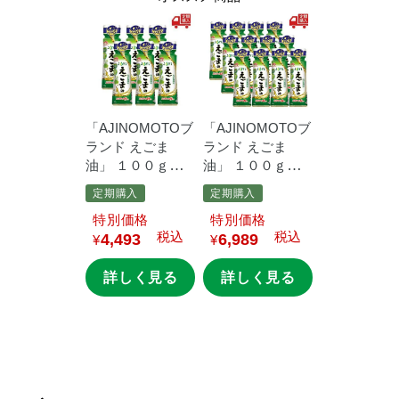
「AJINOMOTOブ
「AJINOMOTOブ
ランド
えごま
ランド
えごま
油」
１００ｇ鮮
油」
１００ｇ鮮
度キープボトル×6
度キープボトル
定期購入
定期購入
本
×12本
価格
価格
税込
税込
4,493
6,989
¥
¥
詳しく見る
詳しく見る