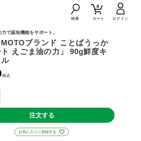
0
検索
カート
の力で認知機能をサポート。
NOMOTOブランド ことばうっか
ト えごま油の力」 90g鮮度キ
トル
0
税込
注文する
お気に入りに登録する