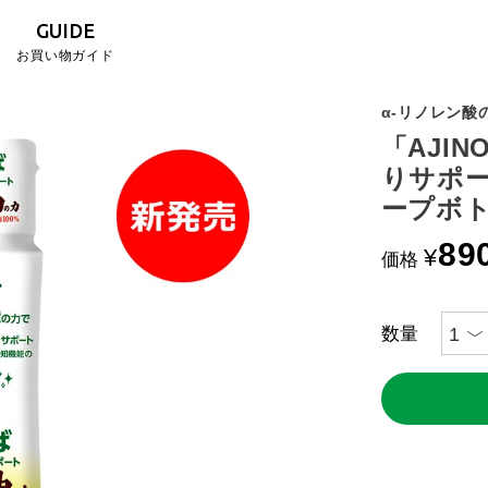
GUIDE
お買い物ガイド
α-リノレン酸
「AJI
りサポー
ープボ
89
¥
価格