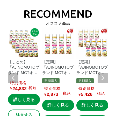
オススメ商品
【まとめ】
【定期】
【定期】
【
Oブ
「AJINOMOTOブ
「AJINOMOTOブ
「AJINOMOTOブ
「
イ
ランド
MCTオイ
ランド
MCTオイ
ランド
MCTオイ
ラ
鮮
ル」
３２０ｇ鮮
ル」
９０ｇ鮮度
ル」
９０ｇ鮮度
ル
定期購入
定期購入
定
価格
×8
度キープボトル
キープボトル×4本
キープボトル×8本
度
込
税込
24,832
価格
価格
¥
×16本
本
税込
税込
2,873
5,426
¥
¥
¥
る
詳しく見る
詳しく見る
詳しく見る
注文する