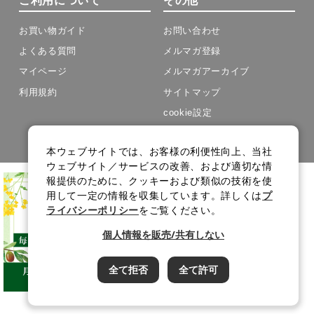
お買い物ガイド
お問い合わせ
よくある質問
メルマガ登録
マイページ
メルマガアーカイブ
利用規約
サイトマップ
cookie設定
Copyright(C) J-OIL MILLS .All Rights Reserved.
本ウェブサイトでは、お客様の利便性向上、当社
ウェブサイト／サービスの改善、および適切な情
報提供のために、クッキーおよび類似の技術を使
用して一定の情報を収集しています。詳しくは
プ
ライバシーポリシー
をご覧ください。
個人情報を販売/共有しない
全て拒否
全て許可