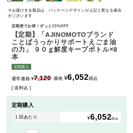
※お届けする製品は、パッケージデザインが上記と異なる場合
がございます
定期便でお得！ずっと15%OFF
【定期】「AJINOMOTOブランド
ことばうっかりサポートえごま油
の力」 ９０ｇ鮮度キープボトル×8
本
定期購入
6,052
7,120
¥
価格
税込
通常価格
¥
送料込
定期購入
6,052
１回あたり
¥
税込