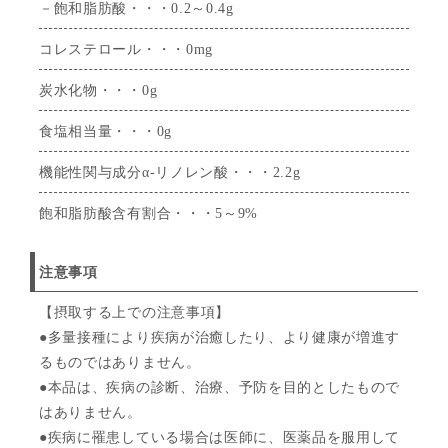
－飽和脂肪酸・・・0.2～0.4g
コレステロール・・・0mg
炭水化物・・・0g
食塩相当量・・・0g
機能性関与成分α-リノレン酸・・・2.2g
飽和脂肪酸含有割合・・・5～9%
注意事項
【摂取する上での注意事項】
●多量接種により疾病が治癒したり、より健康が増進す
るものではありません。
●本品は、疾病の診断、治療、予防を目的としたもので
はありません。
●疾病に罹患している場合は医師に、医薬品を服用して