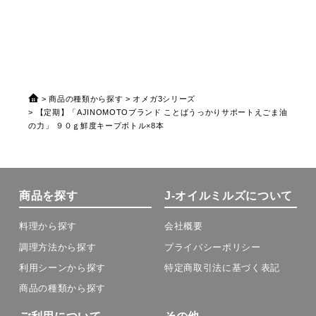
マートグリーンパ
０
ック×1本
ー
商品の種類から探す
オメガ3シリーズ
【定期】「AJINOMOTOブランド ことばうっかりサポートえごま油
の力」 ９０ｇ鮮度キープボトル×8本
商品を探す
J-オイルミルズについて
料理から探す
会社概要
調理方法から探す
プライバシーポリシー
利用シーンから探す
特定商取引法に基づく表記
商品の種類から探す
ご利用について
その他