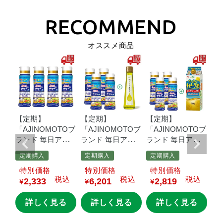
オススメ商品
【定期】
【定期】
【定期】
【
Oブ
「AJINOMOTOブ
「AJINOMOTOブ
「AJINOMOTOブ
「
マ
ランド
毎日アマ
ランド
毎日アマ
ランド
毎日アマ
ラ
鮮度
ニ油」
９０ｇ鮮
ニ油」
９０ｇ鮮
ニ油」
９０ｇ鮮
ニ
定期購入
定期購入
定期購入
定
8本
度キープボトル×4
度キープボトル×4
度キープボトル×4
度
込
価格
価格
価格
本
本＋「JOYL
ひと
本＋
本
税込
税込
税込
2,333
6,201
2,819
さじの
「AJINOMOTOブ
「
¥
¥
¥
¥
る
旬
CREA
FARM」
ランド
さらさら
ラ
９２ｇ瓶×1本
キャノーラ
オ
詳しく見る
詳しく見る
詳しく見る
油」
７００ｇス
バ