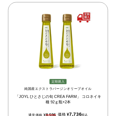
定期購入
純国産エクストラバージンオリーブオイル
「JOYL
ひとさじの旬
CREA
FARM」
コロネイキ
種
92ｇ瓶×2本
7,736
価格
¥
¥
8,596
税込
通常価格