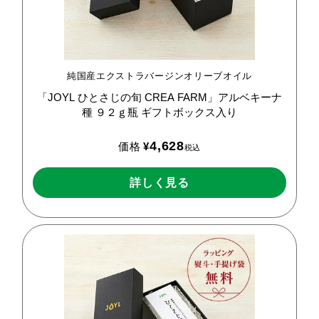
純国産エクストラバージンオリーブオイル
「JOYL
ひとさじの旬
CREA
FARM」アルベキーナ
種
９２ｇ瓶
ギフトボックス入り
4,628
価格
¥
税込
詳しく見る