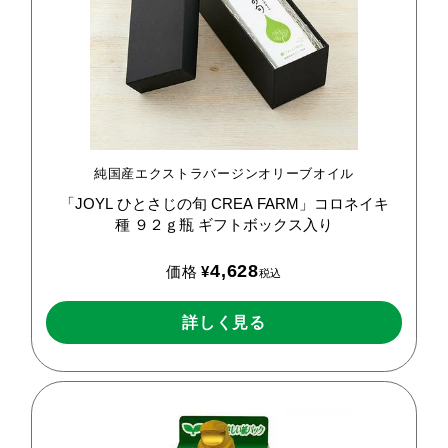
純国産エクストラバージンオリーブオイル
「JOYL
ひとさじの旬
CREA
FARM」コロネイキ
種
９２ｇ瓶
ギフトボックス入り
4,628
価格
¥
税込
詳しく見る