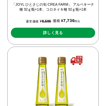
「JOYL
ひとさじの旬
CREA
FARM」
アルベキーナ
種
92ｇ瓶×1本、コロネイキ種
92ｇ瓶×1本
7,736
価格
¥
¥
8,596
税込
通常価格
詳しく見る