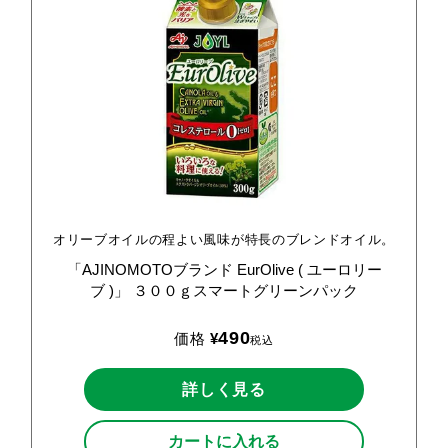
オリーブオイルの程よい風味が特長のブレンドオイル。
「AJINOMOTOブランド
EurOlive
(
ユーロリー
ブ
)」
３００ｇスマートグリーンパック
490
価格
¥
税込
詳しく見る
カートに入れる