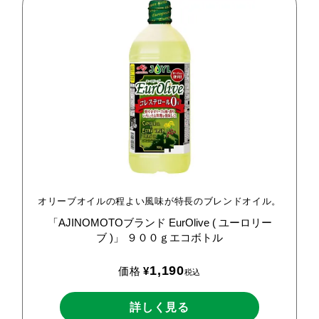
オリーブオイルの程よい風味が特長のブレンドオイル。
「AJINOMOTOブランド
EurOlive
(
ユーロリー
ブ
)」
９００ｇエコボトル
1,190
価格
¥
税込
詳しく見る