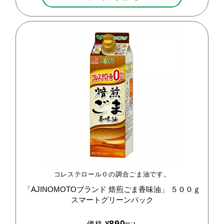
コレステロール０の調合ごま油です。
「AJINOMOTOブランド
焙煎ごま香味油」
５００ｇ
スマートグリーンパック
890
価格
¥