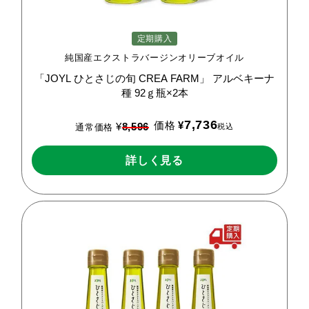
定期購入
純国産エクストラバージンオリーブオイル
「JOYL
ひとさじの旬
CREA
FARM」
アルベキーナ
種
92ｇ瓶×2本
7,736
価格
¥
¥
8,596
税込
通常価格
詳しく見る