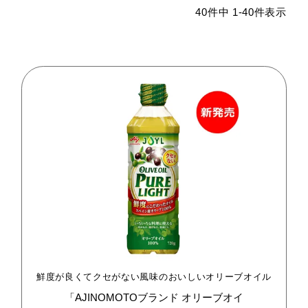
40
件中
1
-
40
件表示
鮮度が良くてクセがない風味のおいしいオリーブオイル
「AJINOMOTOブランド
オリーブオイ