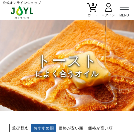
公式オンラインショップ
0
カート
トースト
によく合うオイル
並び替え
おすすめ順
価格が安い順
価格が高い順