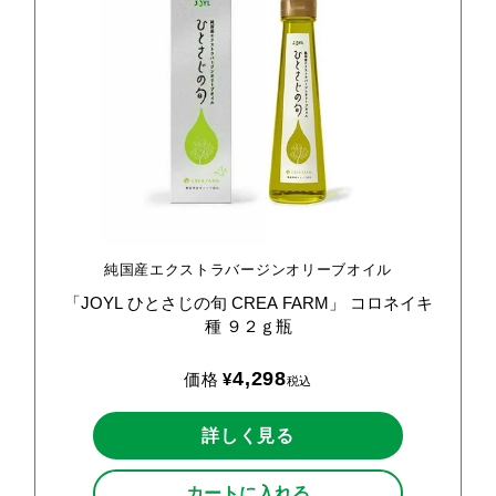
純国産エクストラバージンオリーブオイル
「JOYL
ひとさじの旬
CREA
FARM」
コロネイキ
種
９２ｇ瓶
4,298
価格
¥
税込
詳しく見る
カートに入れる