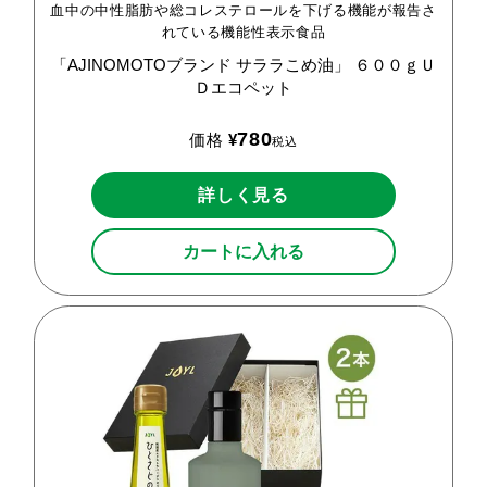
血中の中性脂肪や総コレステロールを下げる機能が報告さ
れている機能性表示食品
「AJINOMOTOブランド
サララこめ油」
６００ｇＵ
Ｄエコペット
780
価格
¥
税込
詳しく見る
カートに入れる