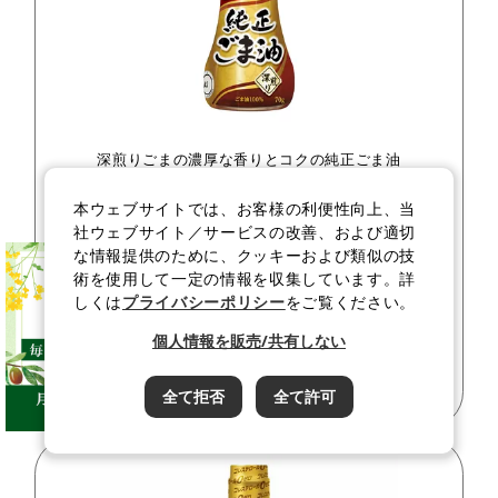
深煎りごまの濃厚な香りとコクの純正ごま油
「AJINOMOTOブランド
ごま油好きの純正ごま
本ウェブサイトでは、お客様の利便性向上、当
油」
７０ｇ瓶
社ウェブサイト／サービスの改善、および適切
な情報提供のために、クッキーおよび類似の技
240
価格
¥
税込
術を使用して一定の情報を収集しています。詳
しくは
プライバシーポリシー
をご覧ください。
詳しく見る
個人情報を販売/共有しない
カートに入れる
全て拒否
全て許可