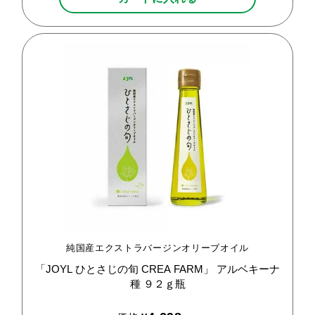
純国産エクストラバージンオリーブオイル
「JOYL
ひとさじの旬
CREA
FARM」
アルベキーナ
種
９２ｇ瓶