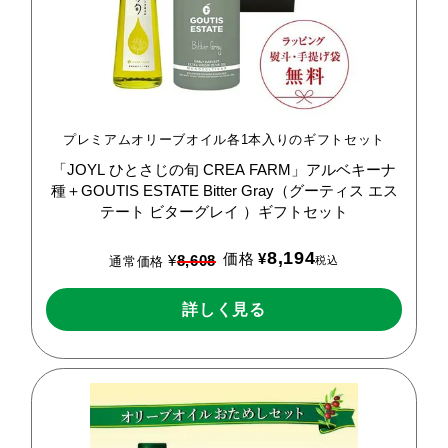
プレミアムオリーブオイル各1本入りのギフトセット
「JOYL
ひとさじの旬
CREA
FARM」アルベキーナ
種＋GOUTIS
ESTATE
Bitter
Gray（グーティス
エス
テート
ビターグレイ
）ギフトセット
8,194
価格
¥
¥
8,608
税込
通常価格
詳しく見る