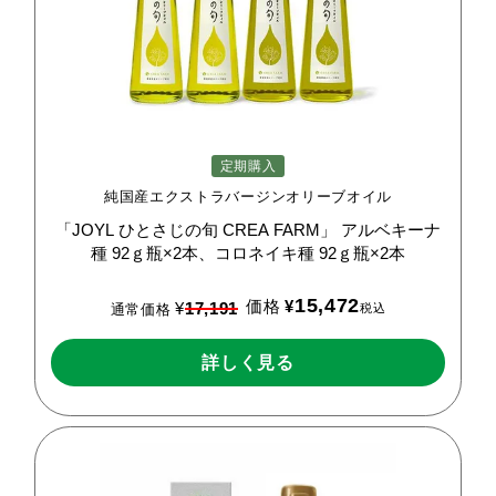
定期購入
純国産エクストラバージンオリーブオイル
「JOYL
ひとさじの旬
CREA
FARM」
アルベキーナ
種
92ｇ瓶×2本、コロネイキ種
92ｇ瓶×2本
15,472
価格
¥
¥
17,191
税込
通常価格
詳しく見る