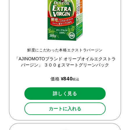
鮮度にこだわった本格エクストラバージン
「AJINOMOTOブランド
オリーブオイルエクストラ
バージン」
３００ｇスマートグリーンパック
840
価格
¥
税込
詳しく見る
カートに入れる