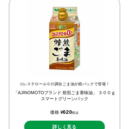
コレステロール０の調合ごま油が紙パックで登場！
「AJINOMOTOブランド
焙煎ごま香味油」
３００ｇ
スマートグリーンパック
620
価格
¥
税込
詳しく見る