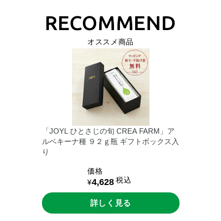
オススメ商品
「JOYL
ひとさじの旬
CREA
FARM」ア
ルベキーナ種
９２ｇ瓶
ギフトボックス入
り
価格
税込
4,628
¥
詳しく見る