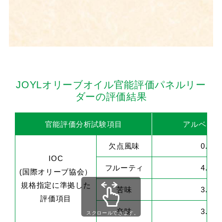
JOYLオリーブオイル官能評価パネルリー
ダーの評価結果
官能評価分析試験項目
アルベキー
欠点風味
0.0
IOC
フルーティ
4.2
(国際オリーブ協会）
規格指定に準拠した
苦味
3.1
評価項目
辛味
3.4
スクロールできます。