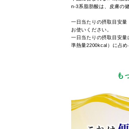
n-3系脂肪酸は、皮膚の
一日当たりの摂取目安量
お使いください。
一日当たりの摂取目安量
準熱量2200kcal）に占
も