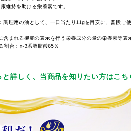
健康維持を助ける栄養素です。
：調理用の油として、一日当たり11gを目安に、普段ご
に含まれる機能の表示を行う栄養成分の量の栄養素等表示
める割合：n-3系脂肪酸85％
っと詳しく、
当商品を知りたい方はこち