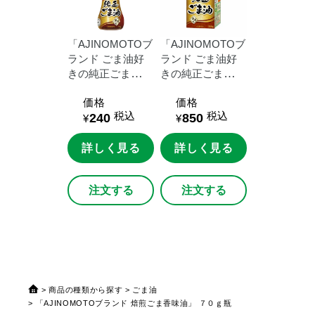
「AJINOMOTOブ
「AJINOMOTOブ
ランド
ごま油好
ランド
ごま油好
きの純正ごま
きの純正ごま
油」
７０ｇ瓶
油」
３００ｇス
価格
価格
マートグリーンパ
税込
税込
240
850
ック
¥
¥
詳しく見る
詳しく見る
注文する
注文する
商品の種類から探す
ごま油
「AJINOMOTOブランド 焙煎ごま香味油」 ７０ｇ瓶