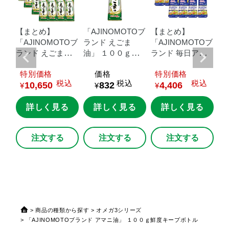
【まとめ】
「AJINOMOTOブ
【まとめ】
【
Oブ
「AJINOMOTOブ
ランド
えごま
「AJINOMOTOブ
「
ランド
えごま
油」
１００ｇ鮮
ランド
毎日アマ
ラ
鮮
油」
１００ｇ鮮
度キープボトル
ニ油」
９０ｇ鮮
ニ
価格
価格
価格
×8
度キープボトル
度キープボトル×8
度
込
税込
税込
税込
10,650
832
4,406
×16本
本
×1
¥
¥
¥
¥
る
詳しく見る
詳しく見る
詳しく見る
注文する
注文する
注文する
商品の種類から探す
オメガ3シリーズ
「AJINOMOTOブランド アマニ油」 １００ｇ鮮度キープボトル