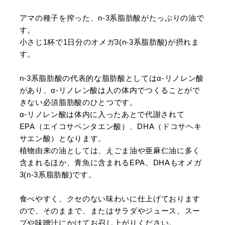
アマの種子を搾った、n-3系脂肪酸がたっぷりの油で
す。
小さじ1杯で1日分のオメガ3(n-3系脂肪酸)が摂れま
す。
n-3系脂肪酸の代表的な脂肪酸としてはα-リノレン酸
があり、α-リノレン酸は人の体内でつくることがで
きない必須脂肪酸のひとつです。
α-リノレン酸は体内に入ったあとで代謝されて
EPA（エイコサペンタエン酸）、DHA（ドコサヘキ
サエン酸）となります。
植物由来の油としては、えごま油や亜麻仁油に多く
含まれるほか、青魚に含まれるEPA、DHAもオメガ
3(n-3系脂肪酸)です。
食べやすく、クセのない味わいに仕上げております
ので、そのままで、またはサラダやジュース、スー
プや味噌汁にかけてお召し上がりください。