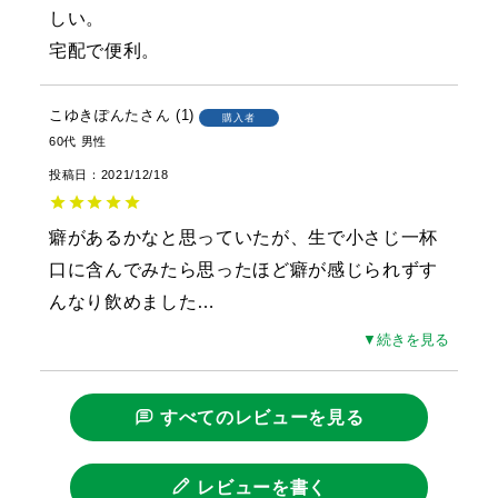
しい。

宅配で便利。
こゆきぽんた
1
購入者
60代
男性
投稿日
2021/12/18
癖があるかなと思っていたが、生で小さじ一杯
口に含んでみたら思ったほど癖が感じられずす
んなり飲めました
…
▼続きを見る
すべてのレビューを見る
レビューを書く